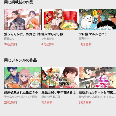
同じ掲載誌の作品
波うららかに、めおと日和
週末やらかし飯
ツレ猫 マルルとハチ
西香はち
小村あゆみ
園田ゆり
36話無料
47話無料
81話無料
同じジャンルの作品
婚約破棄された飯炊き令嬢の私は冷酷公爵と専属契約しました～ですが胃袋を掴んだ結果、冷たかった公爵様がどんどん優しくなっています～
最強出戻り中年冒険者は、今さら命なんてかけたくない
追放されたチート付与魔術師は気ままなセカンドライフを謳歌する。 ～俺は武器だけじゃなく、あらゆるものに『強化ポイント』を付与できるし、俺の意思でいつでも効果を解除できるけど、残った人たち大丈夫？～
青空あかな/七福あくび/黒裄
斯道歩/明石六郎
業務用餅/六志麻あさ/ｋｉｓｕｉ
28話無料
7話無料
27話無料