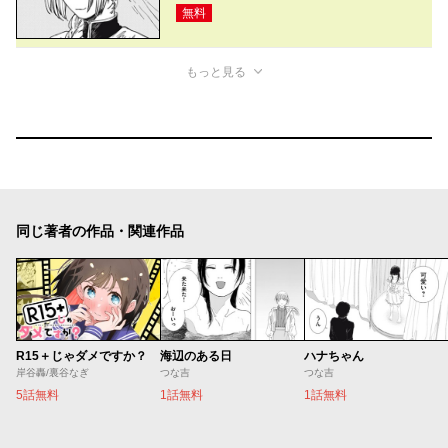
無料
もっと見る
同じ著者の作品・関連作品
R15＋じゃダメですか？
海辺のある日
ハナちゃん
岸谷轟/裏谷なぎ
つな吉
つな吉
5話無料
1話無料
1話無料