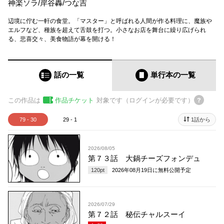
神楽ソラ
/
岸谷轟
/
つな吉
辺境に佇む一軒の食堂。「マスター」と呼ばれる人間が作る料理に、魔族や
エルフなど、種族を超えて舌鼓を打つ。小さなお店を舞台に繰り広げられ
る、悲喜交々、美食物語が幕を開ける！
話の一覧
単行本
の一覧
この作品は
作品チケット
対象です（ログインが必要です）
79 - 30
29 - 1
1話から
2026/08/05
第７３話 大鍋チーズフォンデュ
120
pt
2026年08月19日
に無料公開予定
2026/07/29
第７２話 秘伝チャルスーイ