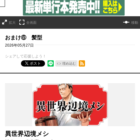
拡大
全画面
移動
おまけ⑥ 髪型
2026年05月27日
シェアして応援しよう！
RSSフィード
ポスト
埋め込む
異世界辺境メシ