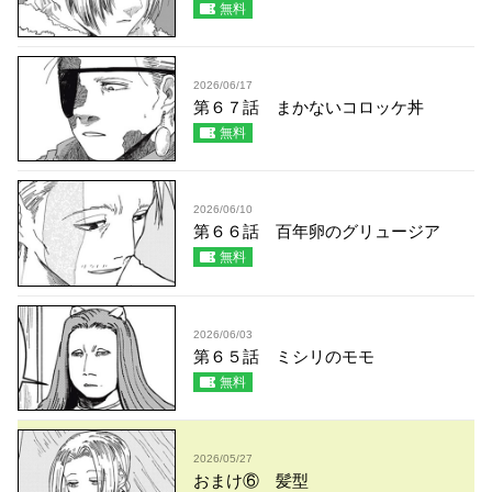
無料
2026/06/17
第６７話 まかないコロッケ丼
無料
2026/06/10
第６６話 百年卵のグリュージア
無料
2026/06/03
第６５話 ミシリのモモ
無料
2026/05/27
おまけ⑥ 髪型