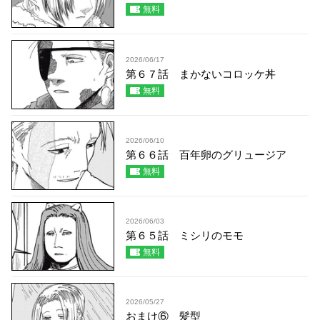
無料
2026/06/17
第６７話 まかないコロッケ丼
無料
2026/06/10
第６６話 百年卵のグリュージア
無料
2026/06/03
第６５話 ミシリのモモ
無料
2026/05/27
おまけ⑥ 髪型