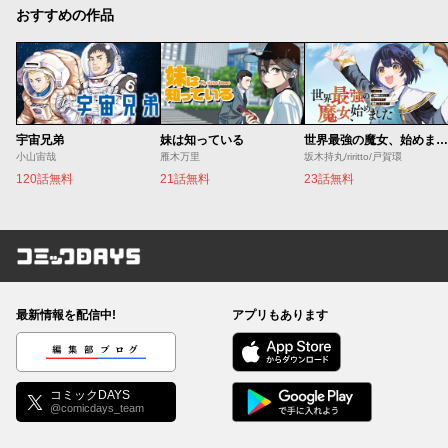
おすすめの作品
宇宙兄弟
妹は知っている
世界最強の魔女、始めました ～私だけ『攻略サイト』を見れる世界で自由に生きます～
小山宙哉
雁木万里
坂木持丸/riritto/戸賀環
120話無料
21話無料
23話無料
コミックDAYS
最新情報を配信中!
アプリもあります
編集部ブログ
コミックDAYS
@comicdays_team