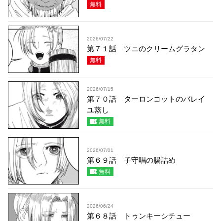
無料
2026/07/22
第７１話 ツニのクリームグラタン
無料
2026/07/15
第７０話 ターロンコットのバレイ
ユ蒸し
無料
2026/07/01
第６９話 子守唱の腸詰め
無料
2026/06/24
第６８話 トゥンキーシチュー