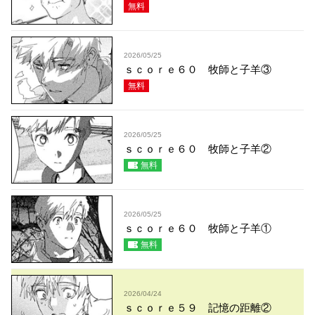
無料
2026/05/25
ｓｃｏｒｅ６０ 牧師と子羊③
無料
2026/05/25
ｓｃｏｒｅ６０ 牧師と子羊②
無料
2026/05/25
ｓｃｏｒｅ６０ 牧師と子羊①
無料
2026/04/24
ｓｃｏｒｅ５９ 記憶の距離②