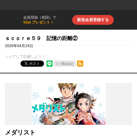
会員登録（初回）で
新規会員登録する
50pt プレゼント！
ｓｃｏｒｅ５９ 記憶の距離②
2026年04月24日
シェアして応援しよう！
RSSフィード
ポスト
埋め込む
メダリスト