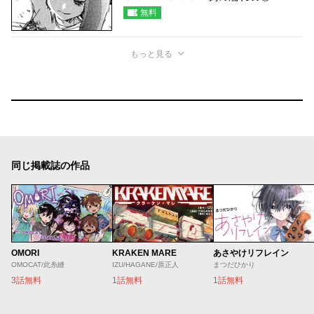
無料
もっと見る
同じ掲載誌の作品
OMORI
KRAKEN MARE
あさやけリフレイン
OMOCAT/此糸縫
IZU/HAGANE/原正人
まつだひかり
3話無料
1話無料
1話無料