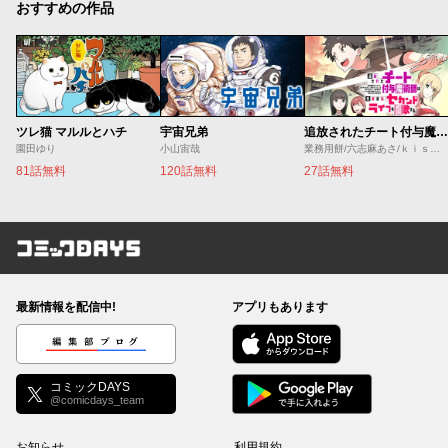
おすすめの作品
ツレ猫 マルルとハチ
宇宙兄弟
追放されたチート付与魔術師は気ままなセカンドライフを謳歌する。 ～俺は武器だけじゃなく、あらゆるものに『強化ポイント』を付与できるし、俺の意思でいつでも効果を解除できるけど、残った人たち大丈夫？～
園田ゆり
小山宙哉
業務用餅/六志麻あさ/ｋｉｓｕｉ
81話無料
120話無料
27話無料
コミックDAYS
最新情報を配信中!
アプリもあります
編集部ブログ
コミックDAYS
@comicdays_team
お知らせ
利用規約