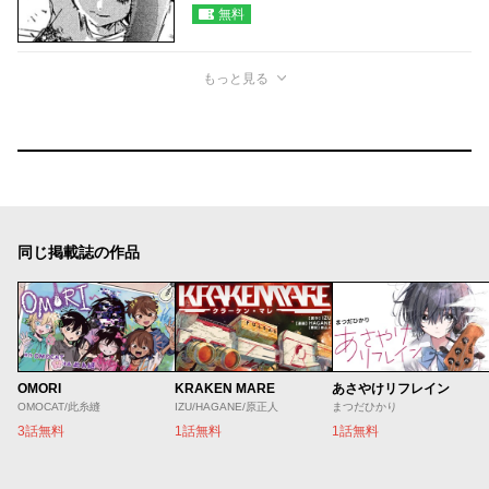
無料
もっと見る
同じ掲載誌の作品
OMORI
KRAKEN MARE
あさやけリフレイン
OMOCAT/此糸縫
IZU/HAGANE/原正人
まつだひかり
3話無料
1話無料
1話無料