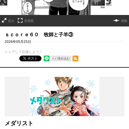
拡大
全画面
移動
ｓｃｏｒｅ６０ 牧師と子羊③
2026年05月25日
シェアして応援しよう！
RSSフィード
ポスト
埋め込む
メダリスト