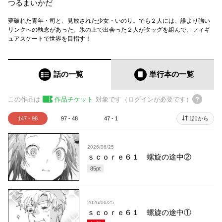
つるまいかだ
夢破れた青年・司と、見放された少女・いのり。でも２人には、誰より強い
リンクへの執念があった。氷の上で出会った２人がタッグを組んで、フィギ
ュアスケートで世界を目指す！
話の一覧
単行本
の一覧
この作品は
作品チケット
対象です（ログインが必要です）
147 - 98
97 - 48
47 - 1
1話から
2026/06/25
ｓｃｏｒｅ６１ 螺旋の途中②
85
pt
2026/06/25
ｓｃｏｒｅ６１ 螺旋の途中①