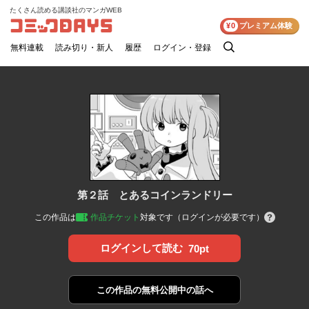
たくさん読める講談社のマンガWEB
コミックDAYS
¥0
プレミアム体験
無料連載
読み切り・新人
履歴
ログイン・登録
検
索
第２話 とあるコインランドリー
この作品は
作品チケット
対象です（ログインが必要です）
ログインして読む
70pt
この作品の
無料公開中の話へ