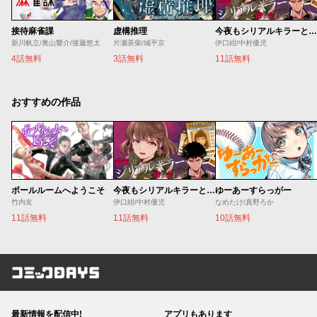
接待麻雀課
虚構推理
今夜もシリアルキラーと待ち合わせ
新川帆立/奥山響介/後藤悠太
片瀬茶柴/城平京
伊口紺/中村優児
4話無料
3話無料
11話無料
おすすめの作品
ボールルームへようこそ
今夜もシリアルキラーと待ち合わせ
ゆーあーすらっがー
竹内友
伊口紺/中村優児
なめたけ/真野ろか
11話無料
11話無料
10話無料
コミックDAYS
最新情報を配信中!
アプリもあります