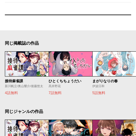
同じ掲載誌の作品
接待麻雀課
ひとくちちょうだい
まがりなりの春
新川帆立/奥山響介/後藤悠太
髙井野花
伊波日和
4話無料
7話無料
5話無料
同じジャンルの作品