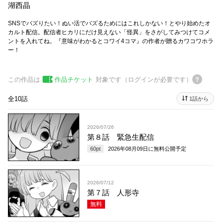
湖西晶
SNSでバズりたい！ぬい活でバズるためにはこれしかない！とやり始めたオ
カルト配信。配信者ヒカリにだけ見えない「怪異」をさがしてみつけてコメ
ントを入れてね。『意味がわかるとコワイ4コマ』の作者が贈るカワコワホラ
ー！
この作品は
作品チケット
対象です（ログインが必要です）
全10話
1話から
2026/07/26
第８話 緊急生配信
60
pt
2026年08月09日
に無料公開予定
2026/07/12
第７話 人形寺
無料