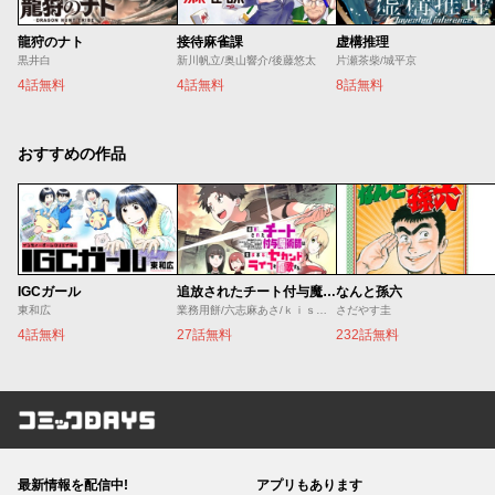
龍狩のナト
接待麻雀課
虚構推理
黒井白
新川帆立/奥山響介/後藤悠太
片瀬茶柴/城平京
4話無料
4話無料
8話無料
おすすめの作品
IGCガール
追放されたチート付与魔術師は気ままなセカンドライフを謳歌する。 ～俺は武器だけじゃなく、あらゆるものに『強化ポイント』を付与できるし、俺の意思でいつでも効果を解除できるけど、残った人たち大丈夫？～
なんと孫六
東和広
業務用餅/六志麻あさ/ｋｉｓｕｉ
さだやす圭
4話無料
27話無料
232話無料
コミックDAYS
最新情報を配信中!
アプリもあります