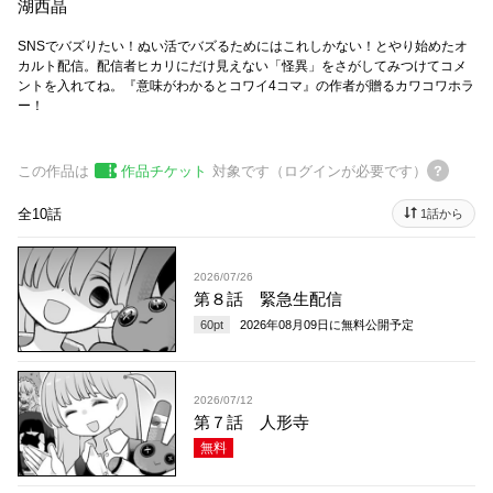
湖西晶
SNSでバズりたい！ぬい活でバズるためにはこれしかない！とやり始めたオ
カルト配信。配信者ヒカリにだけ見えない「怪異」をさがしてみつけてコメ
ントを入れてね。『意味がわかるとコワイ4コマ』の作者が贈るカワコワホラ
ー！
この作品は
作品チケット
対象です（ログインが必要です）
全10話
1話から
2026/07/26
第８話 緊急生配信
60
pt
2026年08月09日
に無料公開予定
2026/07/12
第７話 人形寺
無料