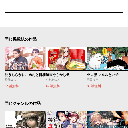
同じ掲載誌の作品
波うららかに、めおと日和
週末やらかし飯
ツレ猫 マルルとハチ
西香はち
小村あゆみ
園田ゆり
36話無料
47話無料
81話無料
同じジャンルの作品