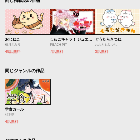
同じ掲載誌の作品
おじねこ
しゅごキャラ！ ジュエルジョーカー
ぐうたらきつね
植月えみり
PEACH-PIT
おおともみつち
49話無料
7話無料
3話無料
同じジャンルの作品
学食ガール
杉本萌
4話無料