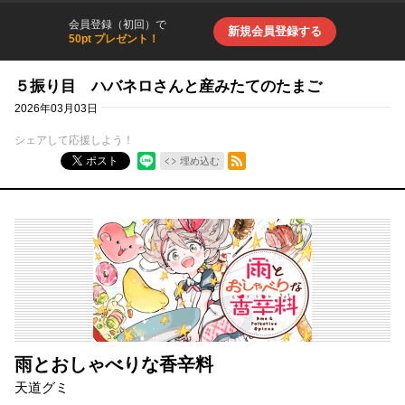
会員登録（初回）で
新規会員登録する
50pt プレゼント！
５振り目 ハバネロさんと産みたてのたまご
2026年03月03日
シェアして応援しよう！
RSSフィード
ポスト
埋め込む
雨とおしゃべりな香辛料
天道グミ