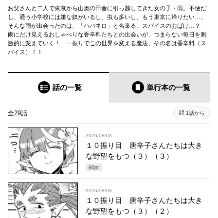
お父さんと二人で東京から山奥の田舎に引っ越してきた女の子・雨。不便だ
し、通う小学校には嫌な奴がいるし、虫も多いし、もう東京に帰りたい…。
そんな雨が出会ったのは、「ハバネロ」と名乗る、スパイスのおばけ…？
雨にだけ見えるおしゃべりな香辛料たちとの出会いが、つまらない毎日を刺
激的に変えていく！ 一振りでこの世界を変える魔法、その名は香辛料（ス
パイス）！！
話の一覧
単行本
の一覧
全29話
1話から
2026/08/03
１０振り目 唐辛子さんたちは大き
な野望をもつ（３）（３）
60
pt
2026/08/03
１０振り目 唐辛子さんたちは大き
な野望をもつ（３）（２）