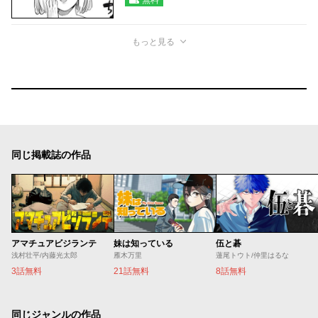
もっと見る
同じ掲載誌の作品
アマチュアビジランテ
妹は知っている
伍と碁
浅村壮平/内藤光太郎
雁木万里
蓮尾トウト/仲里はるな
3話無料
21話無料
8話無料
同じジャンルの作品