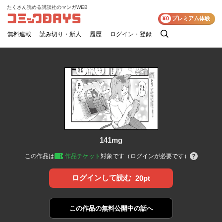
たくさん読める講談社のマンガWEB
コミックDAYS
¥0
プレミアム体験
無料連載
読み切り・新人
履歴
ログイン・登録
検
索
141mg
この作品は
作品チケット
対象です（ログインが必要です）
ログインして読む
20pt
この作品の
無料公開中の話へ