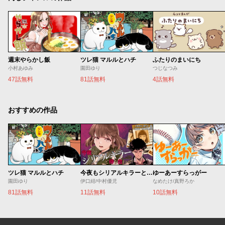
週末やらかし飯
ツレ猫 マルルとハチ
ふたりのまいにち
小村あゆみ
園田ゆり
つじなつみ
47話無料
81話無料
4話無料
おすすめの作品
ツレ猫 マルルとハチ
今夜もシリアルキラーと待ち合わせ
ゆーあーすらっがー
園田ゆり
伊口紺/中村優児
なめたけ/真野ろか
81話無料
11話無料
10話無料