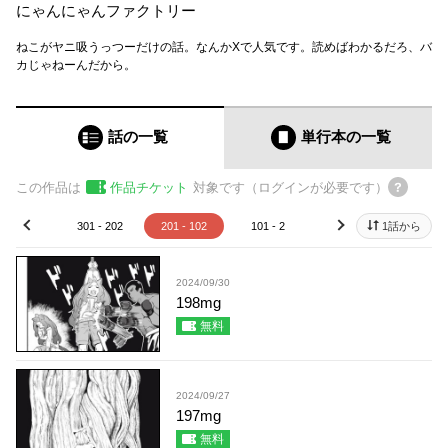
にゃんにゃんファクトリー
ねこがヤニ吸うっつーだけの話。なんかXで人気です。読めばわかるだろ、バ
カじゃねーんだから。
話の一覧
単行本
の一覧
この作品は
作品チケット
対象です（ログインが必要です）
01 - 302
301 - 202
201 - 102
101 - 2
1
1話から
prev
next
2024/09/30
198mg
無料
2024/09/27
197mg
無料