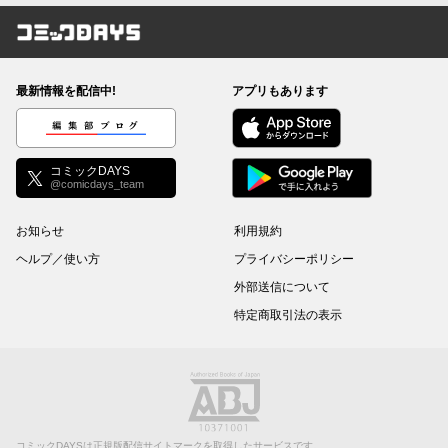
コミックDAYS
最新情報を配信中!
アプリもあります
編集部ブログ
コミックDAYS
@comicdays_team
お知らせ
利用規約
ヘルプ／使い方
プライバシーポリシー
外部送信について
特定商取引法の表示
コミックDAYSは正規版配信サイトマークを取得したサービスです。