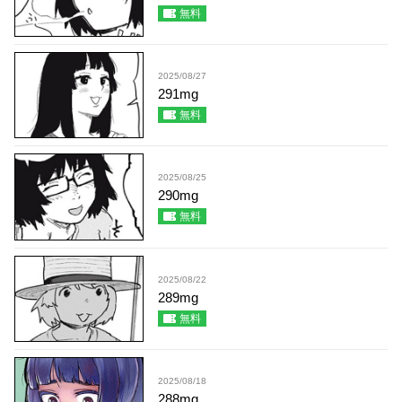
無料
2025/08/27
291mg
無料
2025/08/25
290mg
無料
2025/08/22
289mg
無料
2025/08/18
288mg