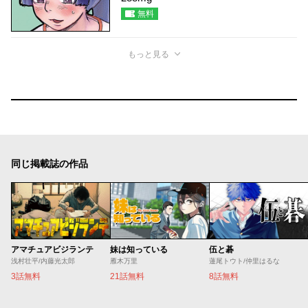
無料
もっと見る
同じ掲載誌の作品
アマチュアビジランテ
妹は知っている
伍と碁
浅村壮平/内藤光太郎
雁木万里
蓮尾トウト/仲里はるな
3話無料
21話無料
8話無料