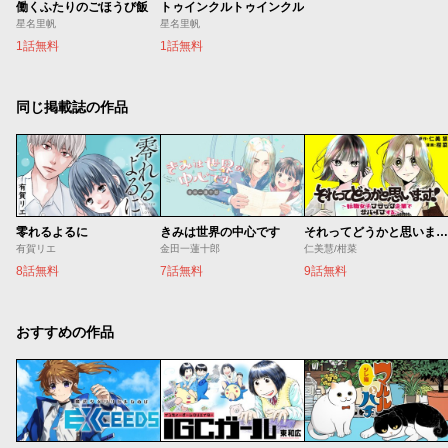
働くふたりのごほうび飯
トゥインクルトゥインクル
星名里帆
星名里帆
1話無料
1話無料
同じ掲載誌の作品
零れるよるに
きみは世界の中心です
それってどうかと思います！～転職女子、ブラック企業でサバイブする。～
有賀リエ
金田一蓮十郎
仁美慧/柑菜
8話無料
7話無料
9話無料
おすすめの作品