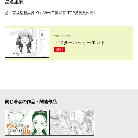
星名里帆
超・育成型新人賞 Kiss WAVE 第41回 TOP賞受賞作品!!
2020/02/25
アフターハッピーエンド
無料
同じ著者の作品・関連作品