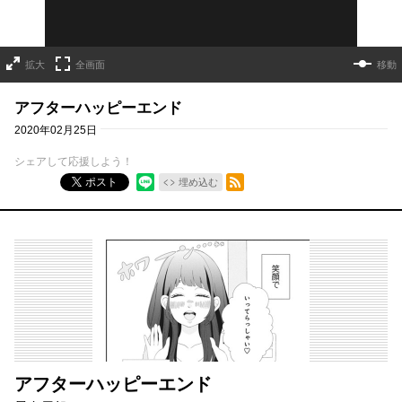
拡大
全画面
移動
アフターハッピーエンド
2020年02月25日
シェアして応援しよう！
RSSフィード
ポスト
埋め込む
アフターハッピーエンド