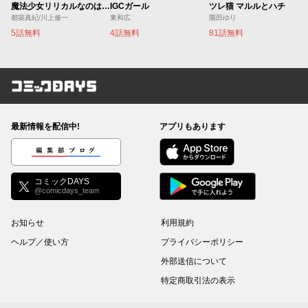
魔法少女リリカルなのは EXCEEDS
IGCガール
ツレ猫 マルルとハチ
都築真紀/川上修一
東和広
園田ゆり
5話無料
4話無料
81話無料
コミックDAYS
最新情報を配信中!
アプリもあります
編集部ブログ
コミックDAYS
@comicdays_team
お知らせ
利用規約
ヘルプ／使い方
プライバシーポリシー
外部送信について
特定商取引法の表示