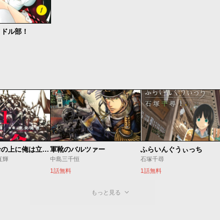
イドル部！
１００万の命の上に俺は立っている
軍靴のバルツァー
ふらいんぐうぃっち
直輝
中島三千恒
石塚千尋
1話無料
1話無料
もっと見る