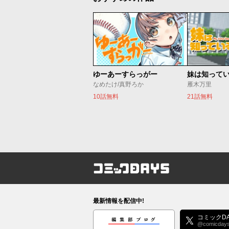
ゆーあーすらっがー
妹は知って
なめたけ/真野ろか
雁木万里
10話無料
21話無料
コミックDAYS
最新情報を配信中!
編集部ブログ
コミックDA
@comicday