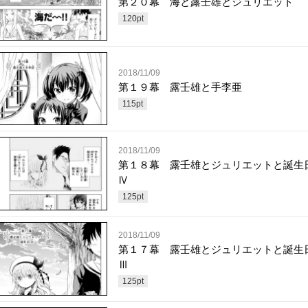
第２０幕 海と露壬雄とジュリエット 
120
pt
2018/11/09
第１９幕 露壬雄と手李亜
115
pt
2018/11/09
第１８幕 露壬雄とジュリエットと誕
Ⅳ
125
pt
2018/11/09
第１７幕 露壬雄とジュリエットと誕
Ⅲ
125
pt