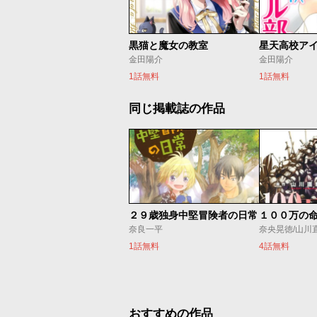
黒猫と魔女の教室
星天高校ア
金田陽介
金田陽介
1話無料
1話無料
同じ掲載誌の作品
２９歳独身中堅冒険者の日常
奈良一平
奈央晃徳/山川
1話無料
4話無料
おすすめの作品