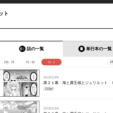
ット
話の一覧
単行本
の一覧
121 - 72
71 - 22
21 - 1
2018/11/09
第２１幕 海と露壬雄とジュリエット 
115
pt
2018/11/09