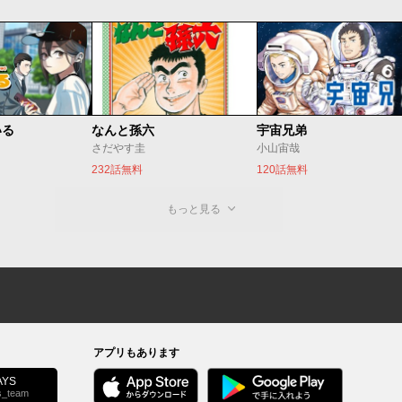
いる
なんと孫六
宇宙兄弟
さだやす圭
小山宙哉
232話無料
120話無料
もっと見る
アプリもあります
YS
s_team