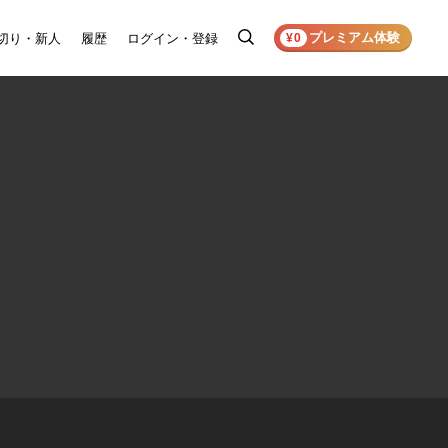
プレミアム体験
切り・新人
履歴
ログイン・登録
検
¥0
索