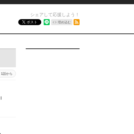
シェアして応援しよう！
RSSフィード
ポスト
埋め込む
1話から
Ⅱ