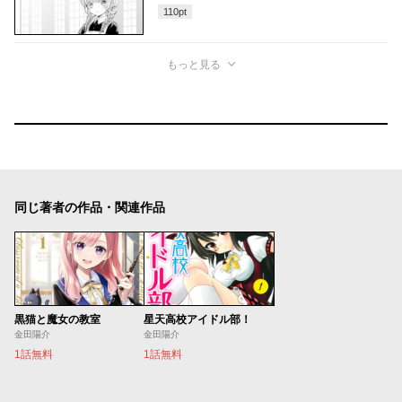
110
pt
もっと見る
同じ著者の作品・関連作品
黒猫と魔女の教室
星天高校アイドル部！
金田陽介
金田陽介
1話無料
1話無料