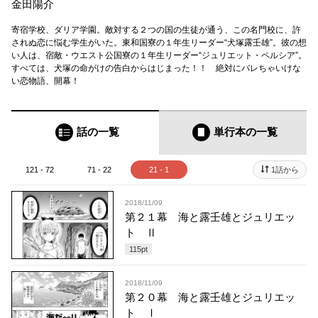
金田陽介
寄宿学校、ダリア学園。敵対する２つの国の生徒が通う、この名門校に、許
されぬ恋に悩む学生がいた。東和国寮の１年生リーダー“犬塚露壬雄”。彼の想
い人は、宿敵・ウエスト公国寮の１年生リーダー“ジュリエット・ペルシア”。
すべては、犬塚の命がけの告白からはじまった！！ 絶対にバレちゃいけな
い恋物語、開幕！
話の一覧
単行本
の一覧
121 - 72
71 - 22
21 - 1
1話から
2018/11/09
第２１幕 海と露壬雄とジュリエッ
ト Ⅱ
115
pt
2018/11/09
第２０幕 海と露壬雄とジュリエッ
ト Ⅰ