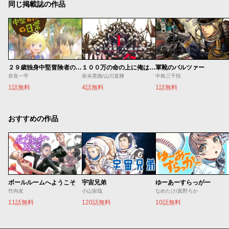
同じ掲載誌の作品
２９歳独身中堅冒険者の日常
１００万の命の上に俺は立っている
軍靴のバルツァー
奈良一平
奈央晃徳/山川直輝
中島三千恒
1話無料
4話無料
1話無料
おすすめの作品
ボールルームへようこそ
宇宙兄弟
ゆーあーすらっがー
竹内友
小山宙哉
なめたけ/真野ろか
11話無料
120話無料
10話無料