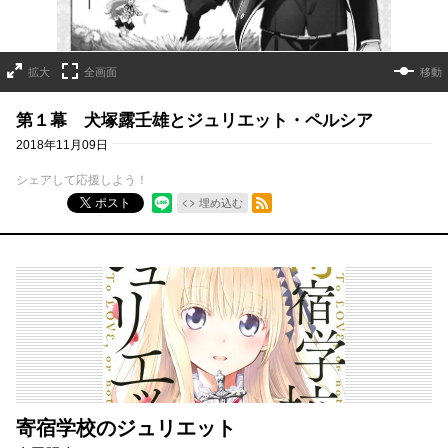
拡大
全画面
移動
第１幕 犬塚露壬雄とジュリエット・ペルシア
2018年11月09日
シェアして応援しよう！
RSSフィード
ポスト
埋め込む
寄宿学校のジュリエット