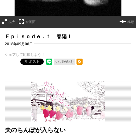
拡大
全画面
移動
Ｅｐｉｓｏｄｅ．１ 春陽Ｉ
2018年09月06日
シェアして応援しよう！
RSSフィード
ポスト
埋め込む
夫のちんぽが入らない