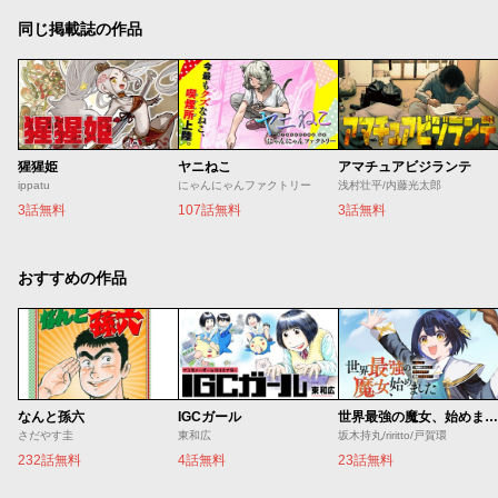
同じ掲載誌の作品
猩猩姫
ヤニねこ
アマチュアビジランテ
ippatu
にゃんにゃんファクトリー
浅村壮平/内藤光太郎
3話無料
107話無料
3話無料
おすすめの作品
なんと孫六
IGCガール
世界最強の魔女、始めました ～私だけ『攻略サイト』を見れる世界で自由に生きます～
さだやす圭
東和広
坂木持丸/riritto/戸賀環
232話無料
4話無料
23話無料