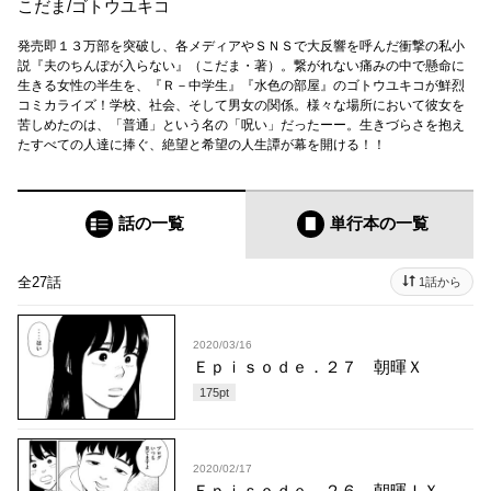
こだま
/
ゴトウユキコ
発売即１３万部を突破し、各メディアやＳＮＳで大反響を呼んだ衝撃の私小
説『夫のちんぽが入らない』（こだま・著）。繋がれない痛みの中で懸命に
生きる女性の半生を、『Ｒ－中学生』『水色の部屋』のゴトウユキコが鮮烈
コミカライズ！学校、社会、そして男女の関係。様々な場所において彼女を
苦しめたのは、「普通」という名の「呪い」だったーー。生きづらさを抱え
たすべての人達に捧ぐ、絶望と希望の人生譚が幕を開ける！！
話の一覧
単行本
の一覧
全27話
1話から
2020/03/16
Ｅｐｉｓｏｄｅ．２７ 朝暉Ｘ
175
pt
2020/02/17
Ｅｐｉｓｏｄｅ．２６ 朝暉ＩＸ