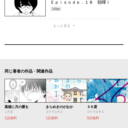
Ｅｐｉｓｏｄｅ．１８ 朝暉Ｉ
155
pt
もっと見る
同じ著者の作品・関連作品
黒猫に月の愛を
きらめきのがおか
３６度
こだま
ゴトウユキコ
ゴトウユキコ
1話無料
1話無料
0話無料