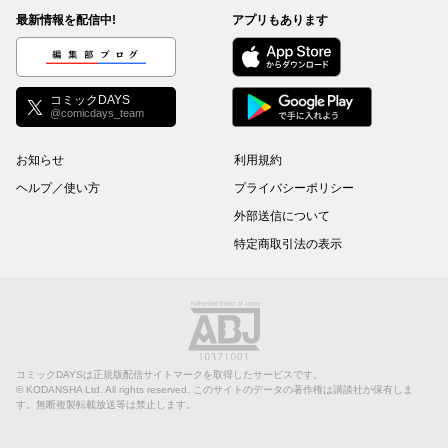
最新情報を配信中!
アプリもあります
編集部ブログ
コミックDAYS
@comicdays_team
お知らせ
利用規約
ヘルプ／使い方
プライバシーポリシー
外部送信について
特定商取引法の表示
コミックDAYSは正規版配信サイトマークを取得したサービスです。
©
KODANSHA Ltd.
All rights reserved. このサイトのデータの著作権は講談社が保有しま
す。無断複製転載放送等は禁止します。