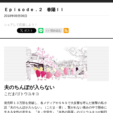
Ｅｐｉｓｏｄｅ．２ 春陽ＩＩ
2018年09月06日
シェアして応援しよう！
RSSフィード
ポスト
埋め込む
夫のちんぽが入らない
こだま
/
ゴトウユキコ
発売即１３万部を突破し、各メディアやＳＮＳで大反響を呼んだ衝撃の私小
説『夫のちんぽが入らない』（こだま・著）。繋がれない痛みの中で懸命に
生きる女性の半生を、『Ｒ－中学生』『水色の部屋』のゴトウユキコが鮮烈