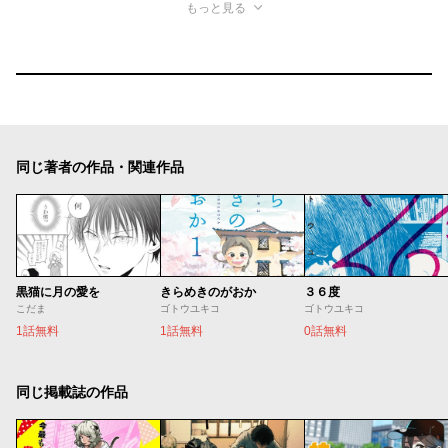
もっと見る
同じ著者の作品・関連作品
黒猫に月の愛を
きらめきのがおか
３６度
こだま
ゴトウユキコ
ゴトウユキコ
1話無料
1話無料
0話無料
同じ掲載誌の作品