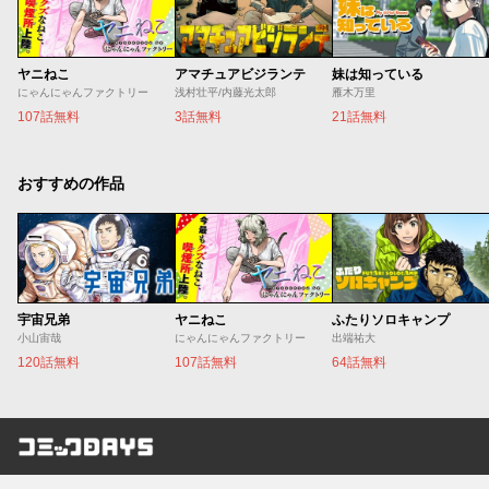
ヤニねこ
アマチュアビジランテ
妹は知っている
にゃんにゃんファクトリー
浅村壮平/内藤光太郎
雁木万里
107話無料
3話無料
21話無料
おすすめの作品
宇宙兄弟
ヤニねこ
ふたりソロキャンプ
小山宙哉
にゃんにゃんファクトリー
出端祐大
120話無料
107話無料
64話無料
コミックDAYS