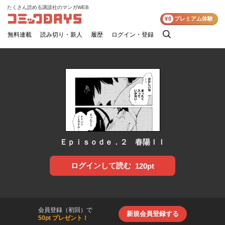
たくさん読める講談社のマンガWEB
コミックDAYS
¥0
プレミアム体験
無料連載
読み切り・新人
履歴
ログイン・登録
検
索
Ｅｐｉｓｏｄｅ．２ 春陽ＩＩ
ログインして読む
120pt
会員登録（初回）で
新規会員登録する
50pt プレゼント！