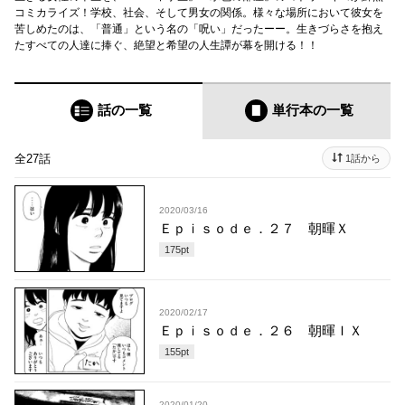
コミカライズ！学校、社会、そして男女の関係。様々な場所において彼女を
苦しめたのは、「普通」という名の「呪い」だったーー。生きづらさを抱え
たすべての人達に捧ぐ、絶望と希望の人生譚が幕を開ける！！
話の一覧
単行本
の一覧
全27話
1話から
2020/03/16
Ｅｐｉｓｏｄｅ．２７ 朝暉Ｘ
175
pt
2020/02/17
Ｅｐｉｓｏｄｅ．２６ 朝暉ＩＸ
155
pt
2020/01/20