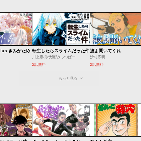
lus きみがため
転生したらスライムだった件
波よ聞いてくれ
川上泰樹/伏瀬/みっつばー
沙村広明
2話無料
2話無料
もっと見る