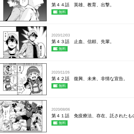
第４４話 英雄、教育、出撃。
無料
2020/12/03
第４３話 止血、信頼、先輩。
無料
2020/11/26
第４２話 復興、未来、非情な宣告。
無料
2020/08/06
第４１話 免疫療法、存在、託されたも
無料