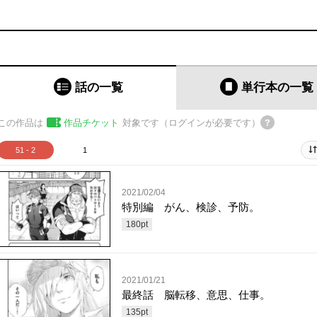
話の一覧
単行本
の一覧
この作品は
作品チケット
対象です（ログインが必要です）
51 - 2
1
2021/02/04
特別編 がん、検診、予防。
180
pt
2021/01/21
最終話 脳転移、意思、仕事。
135
pt