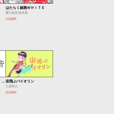
はたらく細胞ＷＨＩＴＥ
蟹江鉄史/清水茜
1話無料
もうひとつのピアノの森 整う音
宙飛ぶバイオリン
三原和人
8話無料