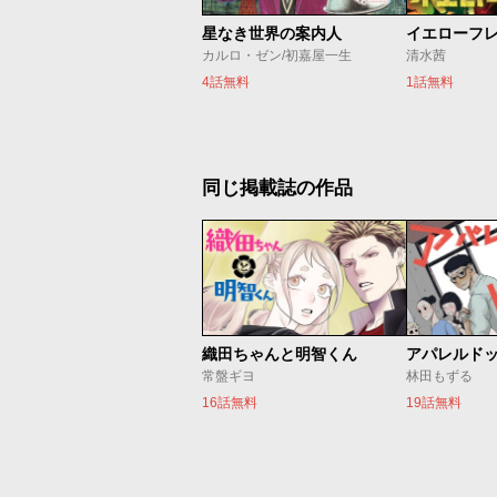
星なき世界の案内人
イエローフ
カルロ・ゼン/初嘉屋一生
清水茜
4話無料
1話無料
同じ掲載誌の作品
織田ちゃんと明智くん
アパレルド
常盤ギヨ
林田もずる
16話無料
19話無料