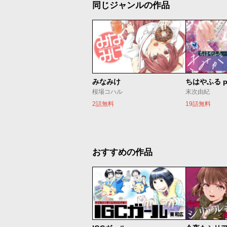
同じジャンルの作品
みなみけ
ちはやふる p
桜場コハル
末次由紀
2話無料
19話無料
おすすめの作品