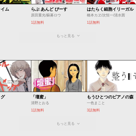
レイム
らぶ あんど ぴーす
はたらく細胞イリーガル
原田重光/蘇募ロウ
橋本カヱ/次恒一/清水茜
1話無料
1話無料
もっと見る
ッグ
「壇蜜」
清野とおる
一色まこと
1話無料
3話無料
もっと見る