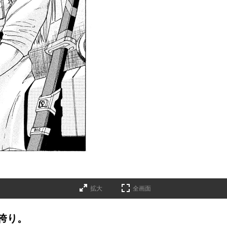
拡大
全画面
誇り。