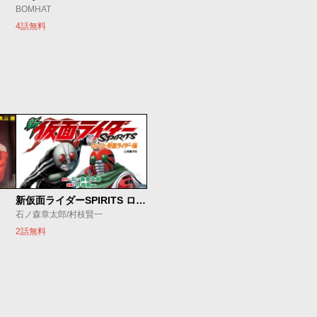
BOMHAT
4話無料
新仮面ライダーSPIRITS ロンリー仮面ライダー編
石ノ森章太郎/村枝賢一
2話無料