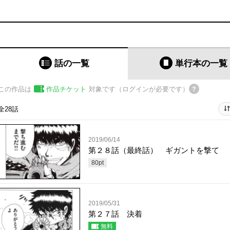
話の一覧
単行本
の一覧
この作品は
作品チケット
対象です（ログインが必要です）
全28話
2019/06/14
第２８話（最終話） ギガントを撃て
80
pt
2019/05/31
第２７話 決着
無料