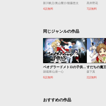
新川帆立/奥山響介/後藤悠太
髙井野花
4話無料
7話無料
同じジャンルの作品
ベオグラードメトロの子供たち
すだちの魔
隷蔵庫/山座一心
森下真
6話無料
2話無料
おすすめの作品