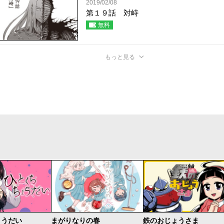
2019/02/08
第１９話 対峙
無料
もっと見る
ょうだい
まがりなりの春
鉄のおじょうさま