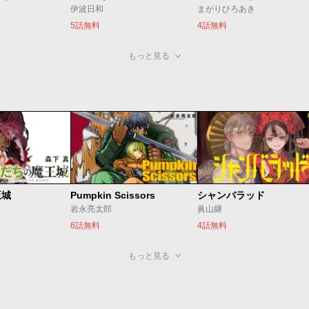
伊波日和
まがりひろあき
5話無料
4話無料
もっと見る
王城
Pumpkin Scissors
シャンバラッド
岩永亮太郎
眞山継
6話無料
4話無料
もっと見る