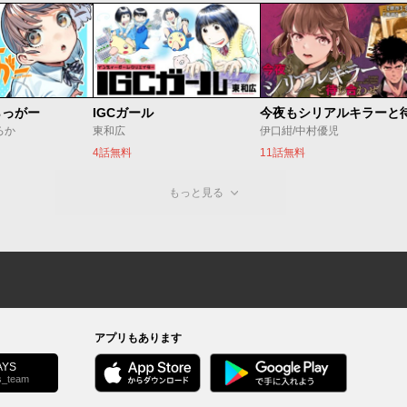
らっがー
IGCガール
ろか
東和広
伊口紺/中村優児
4話無料
11話無料
もっと見る
アプリもあります
YS
s_team