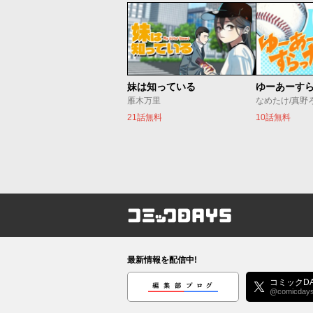
妹は知っている
ゆーあーす
雁木万里
なめたけ/真野
21話無料
10話無料
コミックDAYS
最新情報を配信中!
編集部ブログ
コミックDA
@comicday