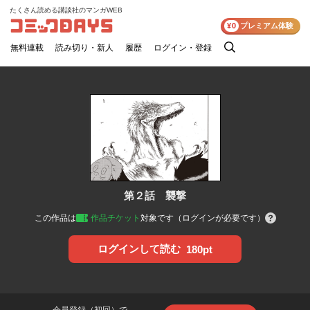
たくさん読める講談社のマンガWEB
コミックDAYS
¥0
プレミアム体験
無料連載
読み切り・新人
履歴
ログイン・登録
検
索
第２話 襲撃
この作品は
作品チケット
対象です（ログインが必要です）
ログインして読む
180pt