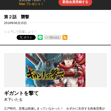
会員登録（初回）で
新規会員登録する
50pt プレゼント！
第２話 襲撃
2018年06月15日
シェアして応援しよう！
RSSフィード
ポスト
埋め込む
ギガントを撃て
木下いたる
江戸時代、恐竜は絶滅しきっていなかった！ わずかに生存する肉食恐竜が