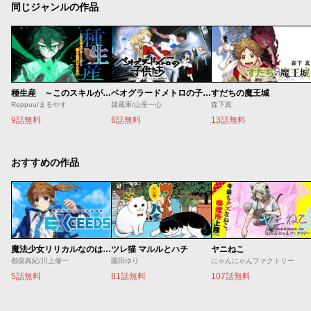
同じジャンルの作品
種生産 ～このスキルがチートだとまだ誰も気付いていない～
ベオグラードメトロの子供たち
すだちの魔王城
Reppuu/まるやす
隷蔵庫/山座一心
森下真
9話無料
6話無料
13話無料
おすすめの作品
魔法少女リリカルなのは EXCEEDS
ツレ猫 マルルとハチ
ヤニねこ
都築真紀/川上修一
園田ゆり
にゃんにゃんファクトリー
5話無料
81話無料
107話無料