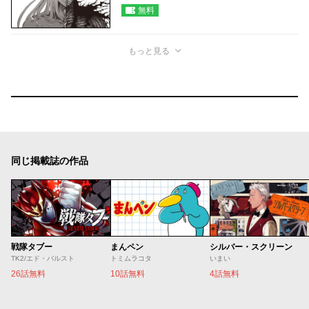
無料
もっと見る
同じ掲載誌の作品
戦隊タブー
まんペン
シルバー・スクリーン
TK2/エド・バルスト
トミムラコタ
いまい
26話無料
10話無料
4話無料