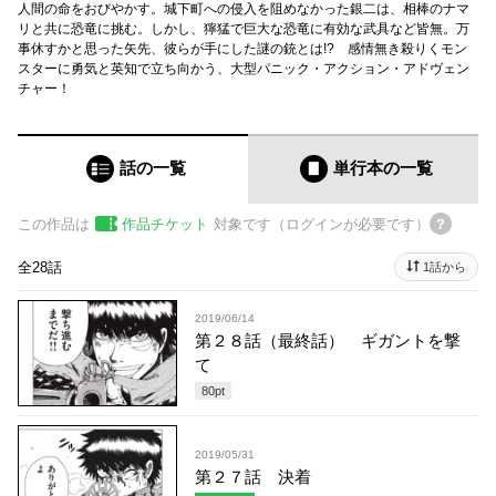
人間の命をおびやかす。城下町への侵入を阻めなかった銀二は、相棒のナマ
リと共に恐竜に挑む。しかし、獰猛で巨大な恐竜に有効な武具など皆無。万
事休すかと思った矢先、彼らが手にした謎の銃とは!? 感情無き殺りくモン
スターに勇気と英知で立ち向かう、大型パニック・アクション・アドヴェン
チャー！
話の一覧
単行本
の一覧
この作品は
作品チケット
対象です（ログインが必要です）
全28話
1話から
2019/06/14
第２８話（最終話） ギガントを撃
て
80
pt
2019/05/31
第２７話 決着