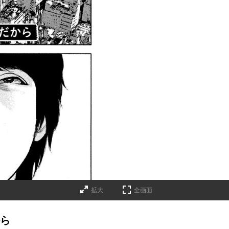
拡大
全画面
から