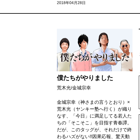
2018年04月28日
僕たちがやりました
荒木光
/
金城宗幸
金城宗幸（神さまの言うとおり）×
荒木光（ヤンキー塾へ行く）が織り
なす、「今日」に満足してる若人た
ちの「そこそこ」を目指す青春譚。
だが、このタッグが、それだけで終
わるハズがない!!因果応報、驚天動