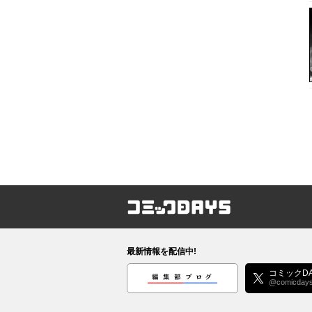
同じ著者の作品・関連作品
金城宗幸/三宮
1話無料