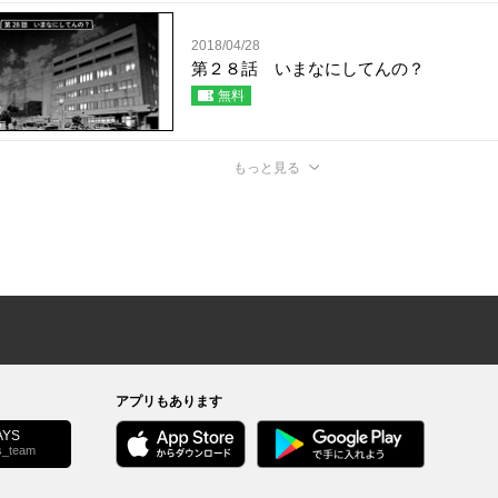
2018/04/28
第２８話 いまなにしてんの？
無料
もっと見る
ブルーロック－ＥＰＩＳＯＤＥ 凪－
ゲートイン！
レイジング・ヘル
宏太/ノ村優介
作元健司/斜木斜矢/金城宗幸
荒木光
1話無料
1話無料