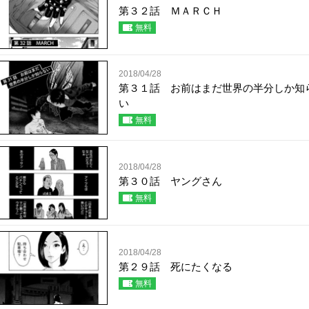
第３２話 ＭＡＲＣＨ
無料
2018/04/28
第３１話 お前はまだ世界の半分しか知
い
無料
2018/04/28
第３０話 ヤングさん
無料
2018/04/28
第２９話 死にたくなる
無料