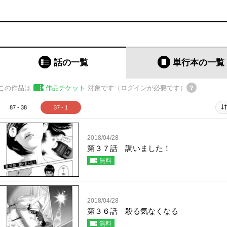
話の一覧
単行本
の一覧
この作品は
作品チケット
対象です（ログインが必要です）
87 - 38
37 - 1
2018/04/28
第３７話 調いました！
無料
2018/04/28
第３６話 殺る気なくなる
無料