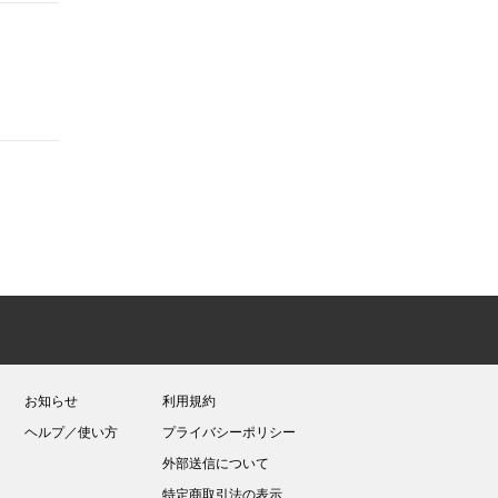
神さまの言うとおり
藤村緋二/金城宗幸
1話無料