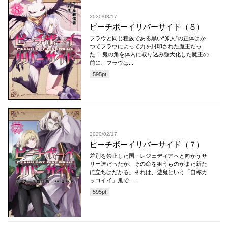
2020/08/17
ピーチボーイリバーサイド（８）
フラウと同じ種族である黒い“卯人”の正体はか
つてフラウによって力を封印された魔王だっ
た！ 鬼の角を体内に取り込み強大化した魔王の
前に、フラウは...
595
pt
2020/02/17
ピーチボーイリバーサイド（７）
差別を禁止した国・レジェディアへと向かうサ
リー達だったが、その命を狙うものがまた新た
に立ちはだかる。それは、遊鬼という「自称カ
ッコイイ」鬼で…...
595
pt