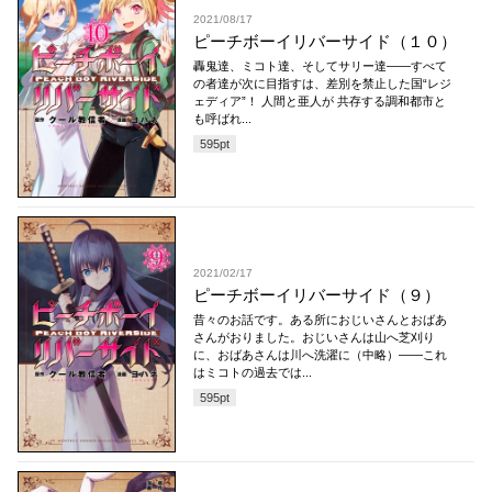
2021/08/17
ピーチボーイリバーサイド（１０）
轟鬼達、ミコト達、そしてサリー達――すべて
の者達が次に目指すは、差別を禁止した国“レジ
ェディア”！ 人間と亜人が 共存する調和都市と
も呼ばれ...
595
pt
2021/02/17
ピーチボーイリバーサイド（９）
昔々のお話です。ある所におじいさんとおばあ
さんがおりました。おじいさんは山へ芝刈り
に、おばあさんは川へ洗濯に（中略）――これ
はミコトの過去では...
595
pt