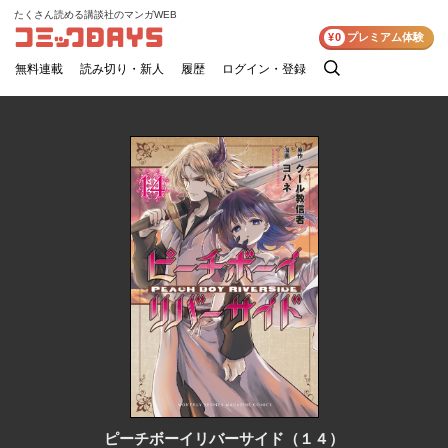
たくさん読める講談社のマンガWEB
コミックDAYS
¥0
プレミアム体験
無料連載
読み切り・新人
履歴
ログイン・登録
検
索
ピーチボーイリバーサイド（１４）