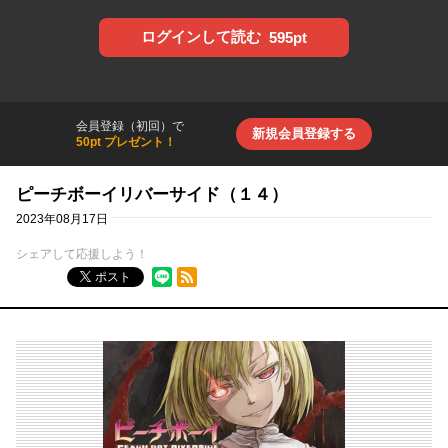
ログインして読む
595pt
会員登録（初回）で
新規会員登録する
50pt プレゼント！
ピーチボーイリバーサイド（１４）
2023年08月17日
シェアして応援しよう！
RSSフィード
ポスト