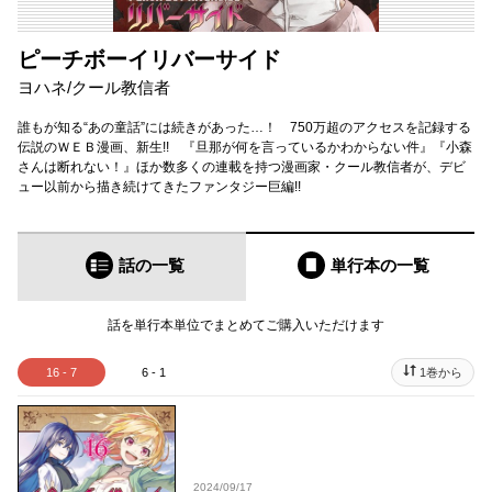
ピーチボーイリバーサイド
ヨハネ
/
クール教信者
誰もが知る“あの童話”には続きがあった…！ 750万超のアクセスを記録する
伝説のＷＥＢ漫画、新生!! 『旦那が何を言っているかわからない件』『小森
さんは断れない！』ほか数多くの連載を持つ漫画家・クール教信者が、デビ
ュー以前から描き続けてきたファンタジー巨編!!
話の一覧
単行本
の一覧
話を単行本単位でまとめてご購入いただけます
16 - 7
6 - 1
1巻から
2024/09/17