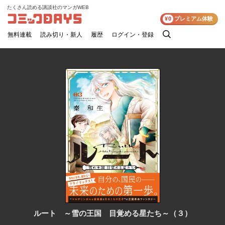
たくさん読める講談社のマンガWEB
コミックDAYS
¥0
プレミアム体験
無料連載
読み切り・新人
履歴
ログイン・登録
検
索
ルート ～雪の王国 目覚める星たち～（３）