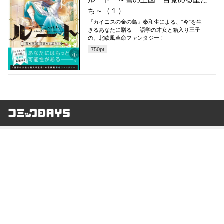
ち～（１）
『カイニスの金の鳥』秦和生による、“今”を生
きるあなたに贈る──語学の才女と箱入り王子
の、北欧風革命ファンタジー！
750
pt
コミックDAYS
最新情報を配信中!
アプリもあります
編集部ブログ
コミックDAYS
@comicdays_team
お知らせ
利用規約