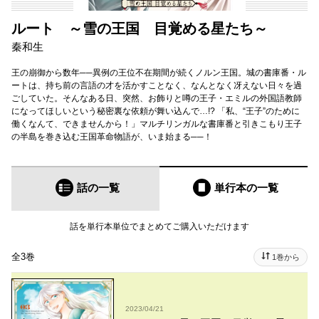
ルート ～雪の王国 目覚める星たち～
秦和生
王の崩御から数年──異例の王位不在期間が続くノルン王国。城の書庫番・ル
ートは、持ち前の言語の才を活かすことなく、なんとなく冴えない日々を過
ごしていた。そんなある日、突然、お飾りと噂の王子・エミルの外国語教師
になってほしいという秘密裏な依頼が舞い込んで…!? 「私、“王子”のために
働くなんて、できませんから！」マルチリンガルな書庫番と引きこもり王子
の半島を巻き込む王国革命物語が、いま始まる──！
話の一覧
単行本
の一覧
話を単行本単位でまとめてご購入いただけます
全3巻
1巻から
2023/04/21