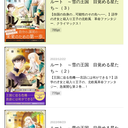
ルート ～雪の王国 目覚める星た
ち～（３）
【自国の自身の…可能性のその先へ──。】語学
の才女と箱入り王子の北欧風 革命ファンタジ
ー、クライマックス！
785
pt
2022/12/22
ルート ～雪の王国 目覚める星た
ち～（２）
【王国に迫る危機──言語には何ができる？】語
学の才女と箱入り王子の、北欧風革命ファンタ
ジー、急展開な第２巻…！
770
pt
2022/08/23
ルート ～雪の王国 目覚める星た