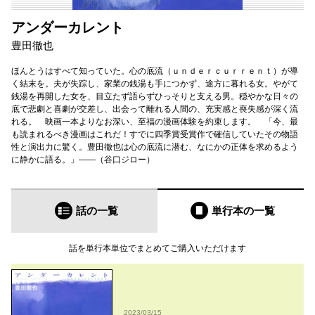
アンダーカレント
豊田徹也
ほんとうはすべて知っていた。心の底流（ｕｎｄｅｒｃｕｒｒｅｎｔ）が導
く結末を。夫が失踪し、家業の銭湯も手につかず、途方に暮れる女。やがて
銭湯を再開した女を、目立たず語らずひっそりと支える男。穏やかな日々の
底で悲劇と喜劇が交差し、出会って離れる人間の、充実感と喪失感が深く流
れる。 映画一本よりなお深い、至福の漫画体験を約束します。 「今、最
も読まれるべき漫画はこれだ！すでに四季賞受賞作で確信していたその物語
性と演出力に驚く。豊田徹也は心の底流に潜む、なにかの正体を求めるよう
に静かに語る。」――（谷口ジロー）
話の一覧
単行本
の一覧
話を単行本単位でまとめてご購入いただけます
2023/03/15