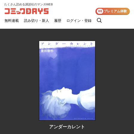
たくさん読める講談社のマンガWEB
コミックDAYS
¥0
プレミアム体験
無料連載
読み切り・新人
履歴
ログイン・登録
検
索
アンダーカレント