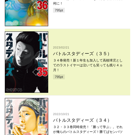
何に！
795
pt
2023/02/21
バトルスタディーズ（３５）
３４巻発売！新１年生も加入して高校球児とし
てのラストイヤーは泣いても笑っても残り４ヵ
月！
795
pt
2022/10/21
バトルスタディーズ（３４）
３２・３３巻同時発売！「勝って学ぶ」。それ
が俺らのバトルスタディーズ！勝てばセンバツ