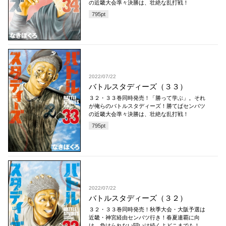
の近畿大会準々決勝は、壮絶な乱打戦！
795
pt
2022/07/22
バトルスタディーズ（３３）
３２・３３巻同時発売！「勝って学ぶ」。それ
が俺らのバトルスタディーズ！勝てばセンバツ
の近畿大会準々決勝は、壮絶な乱打戦！
795
pt
2022/07/22
バトルスタディーズ（３２）
３２・３３巻同時発売！秋季大会・大阪予選は
近畿・神宮経由センバツ行き！春夏連覇に向
け、負けられない闘いは続くよどこまでも！