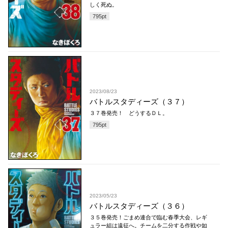
しく死ぬ。
795
pt
2023/08/23
バトルスタディーズ（３７）
３７巻発売！ どうするＤＬ。
795
pt
2023/05/23
バトルスタディーズ（３６）
３５巻発売！ごまめ連合で臨む春季大会、レギ
ュラー組は遠征へ。チームを二分する作戦や如