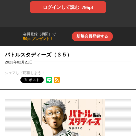
ログインして読む
795pt
会員登録（初回）で
新規会員登録する
50pt プレゼント！
バトルスタディーズ（３５）
2023年02月21日
シェアして応援しよう！
RSSフィード
ポスト