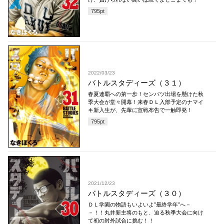
795
pt
2022/03/23
バトルスタディーズ（３１）
春夏連覇への第一歩！センバツ出場を懸けた秋
季大会が堂々開幕！来春ＤＬ入部予定のナマイ
キ新入生が、先輩に宣戦布告で一触即発！
795
pt
2021/12/23
バトルスタディーズ（３０）
ＤＬ学園の物語もいよいよ”最終学年”へ－
－！！丸井新主将のもと、迫る秋季大会に向け
て初の対外試合に挑む！！