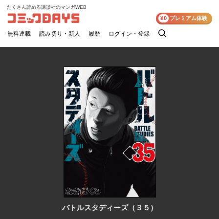
たくさん読める講談社のマンガWEB
コミックDAYS
¥0
プレミアム体験
無料連載
読み切り・新人
履歴
ログイン・登録
検
索
バトルスタディーズ（３５）