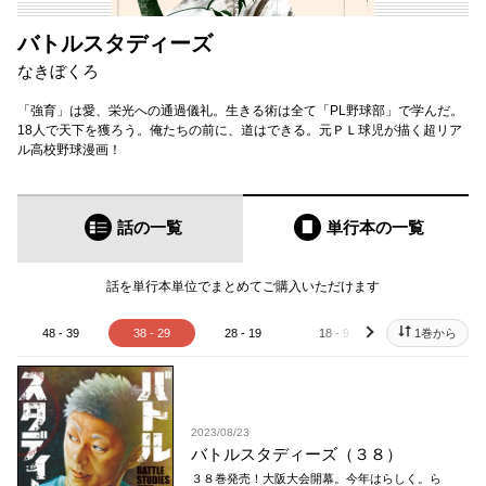
バトルスタディーズ
なきぼくろ
「強育」は愛、栄光への通過儀礼。生きる術は全て「PL野球部」で学んだ。
18人で天下を獲ろう。俺たちの前に、道はできる。元ＰＬ球児が描く超リア
ル高校野球漫画！
話の一覧
単行本
の一覧
話を単行本単位でまとめてご購入いただけます
48 - 39
38 - 29
28 - 19
18 - 9
8 - 1
1巻から
next
2023/08/23
バトルスタディーズ（３８）
３８巻発売！大阪大会開幕。今年はらしく。ら