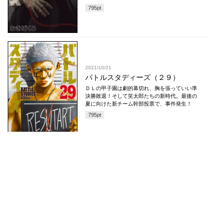
795
pt
2021/10/21
バトルスタディーズ（２９）
ＤＬの甲子園は劇的幕切れ、胸を張っていい準
決勝敗退！そして笑太郎たちの新時代。最後の
夏に向けた新チーム幹部投票で、事件発生！
795
pt
コミックDAYS
最新情報を配信中!
アプリもあります