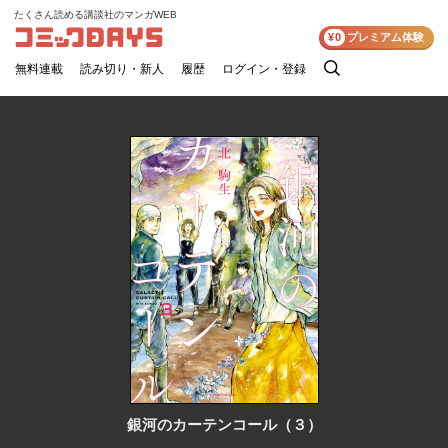
たくさん読める講談社のマンガWEB
コミックDAYS
¥0
プレミアム体験
無料連載
読み切り・新人
履歴
ログイン・登録
検
索
銀河のカーテンコール（３）