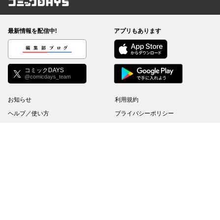
コミックDAYS
最新情報を配信中!
アプリもあります
編集部ブログ
コミックDAYS
@comicdays_team
お知らせ
利用規約
ヘルプ／使い方
プライバシーポリシー
外部送信について
特定商取引法の表示
コミックDAYSは正規版配信サイトマークを取得したサービスです。
©
KODANSHA Ltd.
All rights reserved. このサイトのデータの著作権は講談社が保有しま
す。無断複製転載放送等は禁止します。