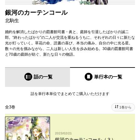
銀河のカーテンコール
北駒生
婚約を解消したばかりの図書館司書・眞と、庭師を引退したばかりの誠二
郎。“終わったばかり”の二人が交流を重ねるうちに、それぞれの日々に新たな
光が灯っていく。草花の命、読書の喜び、本当の痛み、自分の中に光る星。
数々の光を掴みながら、二人は新しい人生を歩み始める。30歳の図書館司書
と70歳の庭師が紡ぐ、新たな日々の物語。
話の一覧
単行本
の一覧
話を単行本単位でまとめてご購入いただけます
全3巻
1巻から
2023/02/21
銀河のカーテンコール（３）