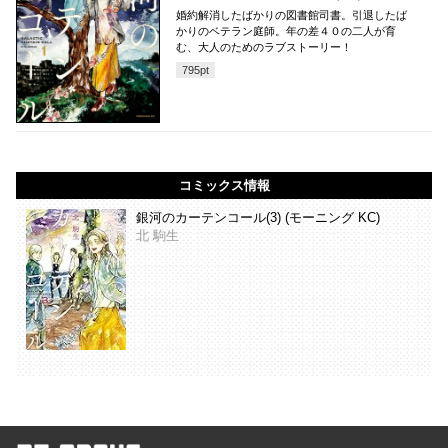
婚約解消したばかりの図書館司書。引退したば
かりのベテラン庭師。年の差４０の二人が育
む、大人のためのラブストーリー！
795
pt
コミックス情報
銀河のカーテンコール(3) (モーニング KC)
北 駒生