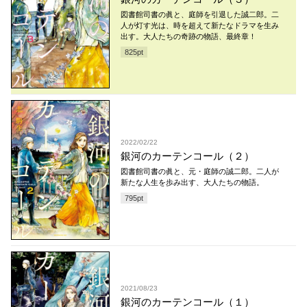
図書館司書の眞と、庭師を引退した誠二郎。二
人が灯す光は、時を超えて新たなドラマを生み
出す。大人たちの奇跡の物語、最終章！
825
pt
2022/02/22
銀河のカーテンコール（２）
図書館司書の眞と、元・庭師の誠二郎。二人が
新たな人生を歩み出す、大人たちの物語。
795
pt
2021/08/23
銀河のカーテンコール（１）