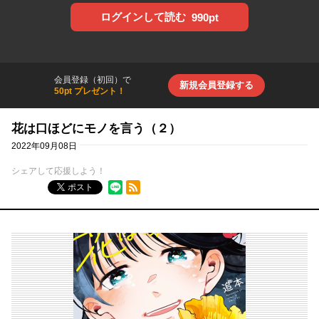
ログインして読む
990pt
会員登録（初回）で
新規会員登録する
50pt プレゼント！
花は口ほどにモノを言う（２）
2022年09月08日
シェアして応援しよう！
RSSフィード
ポスト