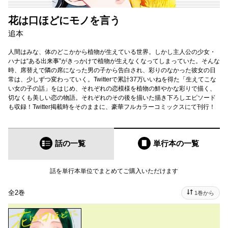
花は口ほどにモノを言う
追本
人間はみな、体のどこかから植物が生えている世界。しかし主人公の少女・
ハナは“ある出来事”がきっかけで植物が生えなくなってしまっていた。そんな
時、席替えで隣の席になった男の子から告白され、彩りのなかった彼女の日
常は、少しずつ変わっていく。Twitterで累計37万いいねを得た「生えてこな
い女の子の話」をはじめ、それぞれの恋模様を植物の鮮やかな彩りで描く、
切なくも美しい恋の物語。それぞれのその後を描いた描き下ろしエピソード
も収録！Twitter掲載時をそのままに、豪華フルカラーコミックスにて刊行！
話の一覧
単行本
の一覧
話を単行本単位でまとめてご購入いただけます
全2巻
1巻から