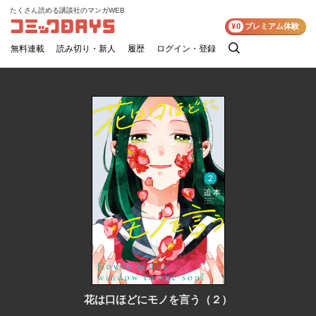
たくさん読める講談社のマンガWEB
コミックDAYS
¥0
プレミアム体験
無料連載
読み切り・新人
履歴
ログイン・登録
検
索
花は口ほどにモノを言う（２）