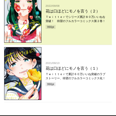
2022/09/08
花は口ほどにモノを言う（２）
Ｔｗｉｔｔｅｒでシリーズ累計８０万いいねを
突破！ 待望のフルカラーコミックス第２巻！
990
pt
2021/09/13
花は口ほどにモノを言う（１）
Ｔｗｉｔｔｅｒで累計６０万いいね突破のラブ
ストーリー、待望のフルカラーコミックス化！
990
pt