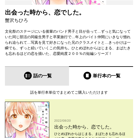
出会った時から、恋でした。
蟹沢ちひろ
文化祭のステージにいる後輩のバンド男子と目が合って…ずっと気になって
いた同じ部活の同級生男子と卒業旅行で…年上のバイト仲間にいきなり惚れ
られ迫られて…写真を見て好きになった兄のクラスメイトと…きっかけは一
瞬でも、ずっと続いていくこの気持ち。ひとめぼれからはじまる、まばたき
も忘れるほどの恋を描いた、恋愛純度２００％の短編シリーズ！
話の一覧
単行本
の一覧
話を単行本単位でまとめてご購入いただけます
2022/08/20
出会った時から、恋でした。
ひとめぼれからはじまる、まばたきも忘れるほ