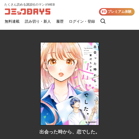
たくさん読める講談社のマンガWEB
コミックDAYS
¥0
プレミアム体験
無料連載
読み切り・新人
履歴
ログイン・登録
検
索
出会った時から、恋でした。