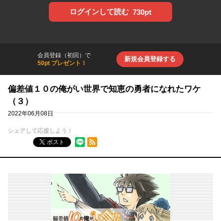
ログインして読む
730pt
会員登録（初回）で
新規会員登録する
50pt プレゼント！
偏差値１０の俺がい世界で知恵の勇者になれたワケ
（３）
2022年06月08日
シェアして応援しよう！
RSSフィード
ポスト