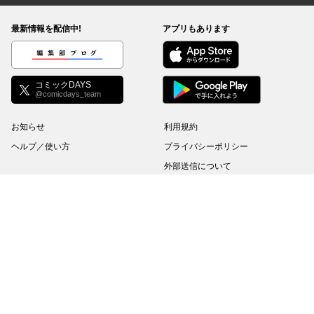
最新情報を配信中!
アプリもあります
編集部ブログ
コミックDAYS
@comicdays_team
お知らせ
利用規約
ヘルプ／使い方
プライバシーポリシー
外部送信について
特定商取引法の表示
コミックDAYSは正規版配信サイトマークを取得したサービスです。
©
KODANSHA Ltd.
All rights reserved. このサイトのデータの著作権は講談社が保有しま
す。無断複製転載放送等は禁止します。