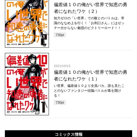
偏差値１０の俺がい世界で知恵の勇
者になれたワケ（２）
知力ゼロの「い世界」での敵とのバトルは、常
識のななめ上を行く！「お利口さん」にはゼッ
テー分からない魅惑のビクトリーロード！！
730
pt
2021/10/13
偏差値１０の俺がい世界で知恵の勇
者になれたワケ（１）
い世界、偏差値１０より全員バカ。誰も見たこ
とのないファンタジー頭脳バトルが幕を開け
る！
730
pt
コミックス情報