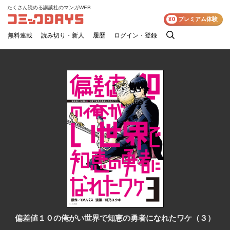
たくさん読める講談社のマンガWEB
コミックDAYS
¥0
プレミアム体験
無料連載
読み切り・新人
履歴
ログイン・登録
検
索
偏差値１０の俺がい世界で知恵の勇者になれたワケ（３）