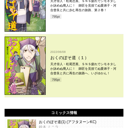
天才俳人・松尾芭蕉、ＳＮＳ疲れでシモネタし
か詠めぬ廃人に！ 師匠を見捨てぬ愛弟子・河
合曾良と共に歩む再生の旅路、第２巻！
795
pt
2022/06/08
おくのぽそ道（１）
天才俳人・松尾芭蕉、ＳＮＳ疲れでシモネタし
か詠めぬ廃人に！ 師匠を見捨てぬ愛弟子・河
合曾良と共に再生の旅路へ、いざゆかん！
795
pt
コミックス情報
おくのぽそ道(1) (アフタヌーンKC)
鈴木 ミニラ