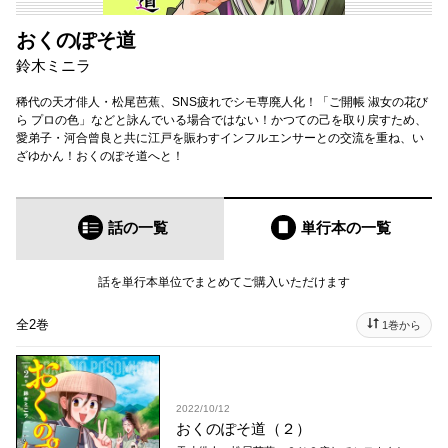
おくのぽそ道
鈴木ミニラ
稀代の天才俳人・松尾芭蕉、SNS疲れでシモ専廃人化！「ご開帳 淑女の花び
ら プロの色」などと詠んでいる場合ではない！かつての己を取り戻すため、
愛弟子・河合曾良と共に江戸を賑わすインフルエンサーとの交流を重ね、い
ざゆかん！おくのぽそ道へと！
話の一覧
単行本
の一覧
話を単行本単位でまとめてご購入いただけます
全2巻
1巻から
2022/10/12
おくのぽそ道（２）