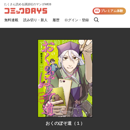
たくさん読める講談社のマンガWEB
コミックDAYS
¥0
プレミアム体験
無料連載
読み切り・新人
履歴
ログイン・登録
検
索
おくのぽそ道（１）