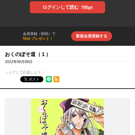
ログインして読む
795pt
会員登録（初回）で
新規会員登録する
50pt プレゼント！
おくのぽそ道（１）
2022年06月08日
シェアして応援しよう！
RSSフィード
ポスト