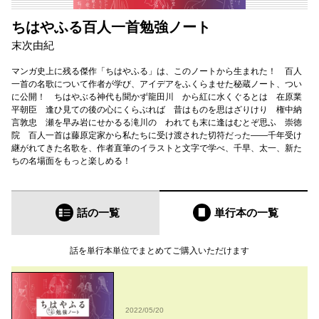
ちはやふる百人一首勉強ノート
末次由紀
マンガ史上に残る傑作「ちはやふる」は、このノートから生まれた！ 百人
一首の名歌について作者が学び、アイデアをふくらませた秘蔵ノート、つい
に公開！ ちはやぶる神代も聞かず龍田川 から紅に水くぐるとは 在原業
平朝臣 逢ひ見ての後の心にくらぶれば 昔はものを思はざりけり 権中納
言敦忠 瀬を早み岩にせかるる滝川の われても末に逢はむとぞ思ふ 崇徳
院 百人一首は藤原定家から私たちに受け渡された切符だった――千年受け
継がれてきた名歌を、作者直筆のイラストと文字で学べ、千早、太一、新た
ちの名場面をもっと楽しめる！
話の一覧
単行本
の一覧
話を単行本単位でまとめてご購入いただけます
2022/05/20