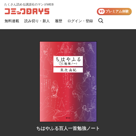
たくさん読める講談社のマンガWEB
コミックDAYS
¥0
プレミアム体験
無料連載
読み切り・新人
履歴
ログイン・登録
検
索
ちはやふる百人一首勉強ノート