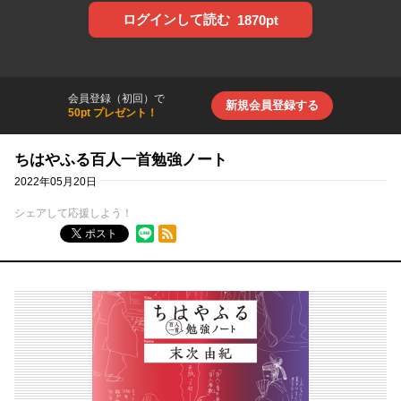
ログインして読む
1870pt
会員登録（初回）で
新規会員登録する
50pt プレゼント！
ちはやふる百人一首勉強ノート
2022年05月20日
シェアして応援しよう！
RSSフィード
ポスト