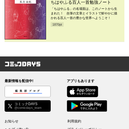
ちはやふる百人一首勉強ノート
「ちはやふる」の名場面は、このノートから生
まれた！ 自筆の文章とイラストで鮮やかに描
かれる百人一首の豊かな世界へようこそ！
1870
pt
コミックDAYS
最新情報を配信中!
アプリもあります
編集部ブログ
コミックDAYS
@comicdays_team
お知らせ
利用規約