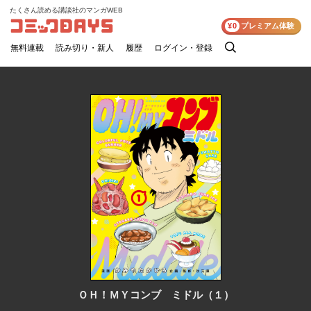
たくさん読める講談社のマンガWEB
コミックDAYS
¥0
プレミアム体験
無料連載
読み切り・新人
履歴
ログイン・登録
検
索
ＯＨ！ＭＹコンブ ミドル（１）