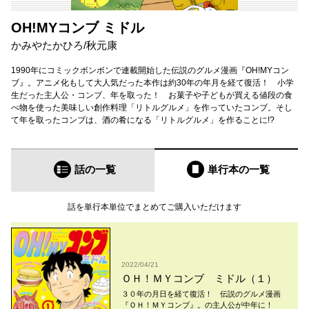
OH!MYコンブ ミドル
かみやたかひろ
/
秋元康
1990年にコミックボンボンで連載開始した伝説のグルメ漫画『OH!MYコン
ブ』。アニメ化もして大人気だった本作は約30年の年月を経て復活！ 小学
生だった主人公・コンブ、年を取った！ お菓子や子どもが買える値段の食
べ物を使った美味しい創作料理「リトルグルメ」を作っていたコンブ。そし
て年を取ったコンブは、酒の肴になる「リトルグルメ」を作ることに!?
話の一覧
単行本
の一覧
話を単行本単位でまとめてご購入いただけます
2022/04/21
ＯＨ！ＭＹコンブ ミドル（１）
３０年の月日を経て復活！ 伝説のグルメ漫画
『ＯＨ！ＭＹコンブ』。の主人公が中年に！