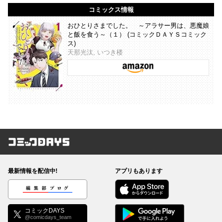
コミックス情報
おひとりさまでした。 ～アラサー男は、悪魔娘
と飯を食う～（１） (コミックＤＡＹＳコミック
ス)
天那光汰, いつき楼
コミックDAYS
最新情報を配信中!
アプリもあります
編集部ブログ
コミックDAYS
@comicdays_team