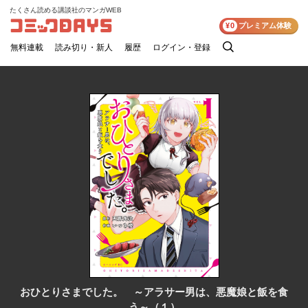
たくさん読める講談社のマンガWEB
コミックDAYS
¥0
プレミアム体験
無料連載
読み切り・新人
履歴
ログイン・登録
検
索
おひとりさまでした。 ～アラサー男は、悪魔娘と飯を食
う～（１）