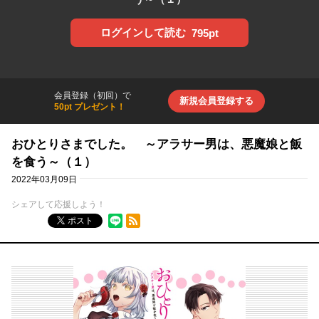
ログインして読む
795pt
会員登録（初回）で
新規会員登録する
50pt プレゼント！
おひとりさまでした。 ～アラサー男は、悪魔娘と飯
を食う～（１）
2022年03月09日
シェアして応援しよう！
RSSフィード
ポスト