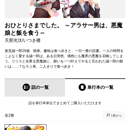
おひとりさまでした。 ～アラサー男は、悪魔
娘と飯を食う～
天那光汰
/
いつき楼
速見誠一郎29歳、独身。趣味は食べ歩きと、一日一冊の読書。一人の時間を
こよなく愛する誠一郎は、ある日突然、偶然にも魔界の悪魔を召喚してしま
う。リリスと名乗る悪魔娘に、願いを一つ叶えてやると言われた誠一郎の願
いは……？なろう発、二人きりで食べ歩き！
話の一覧
単行本
の一覧
話を単行本単位でまとめてご購入いただけます
全2巻
1巻から