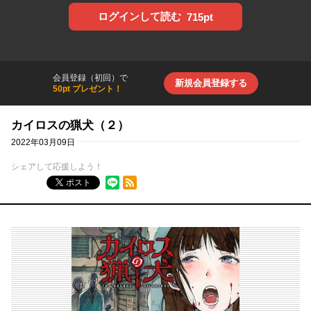
ログインして読む
715pt
会員登録（初回）で
新規会員登録する
50pt プレゼント！
カイロスの猟犬（２）
2022年03月09日
シェアして応援しよう！
RSSフィード
ポスト