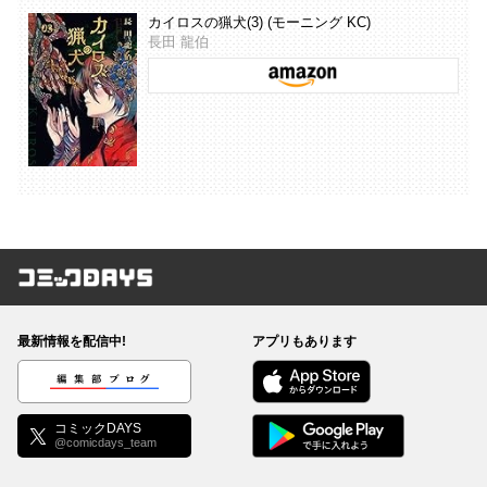
カイロスの猟犬(3) (モーニング KC)
長田 龍伯
コミックDAYS
最新情報を配信中!
アプリもあります
編集部ブログ
コミックDAYS
@comicdays_team