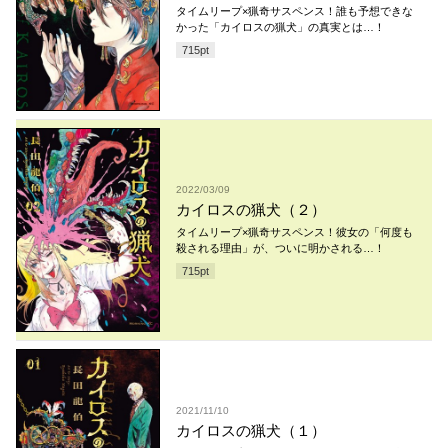
タイムリープ×猟奇サスペンス！誰も予想できな
かった「カイロスの猟犬」の真実とは…！
715
pt
2022/03/09
カイロスの猟犬（２）
タイムリープ×猟奇サスペンス！彼女の「何度も
殺される理由」が、ついに明かされる…！
715
pt
2021/11/10
カイロスの猟犬（１）