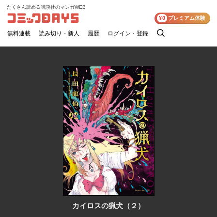
たくさん読める講談社のマンガWEB
コミックDAYS
¥0
プレミアム体験
無料連載
読み切り・新人
履歴
ログイン・登録
検
索
カイロスの猟犬（２）