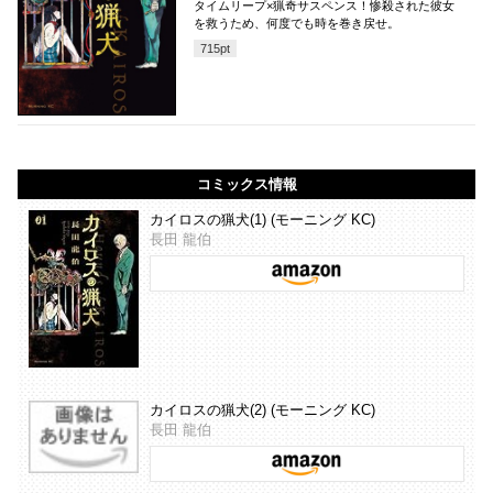
タイムリープ×猟奇サスペンス！惨殺された彼女
を救うため、何度でも時を巻き戻せ。
715
pt
コミックス情報
カイロスの猟犬(1) (モーニング KC)
長田 龍伯
カイロスの猟犬(2) (モーニング KC)
長田 龍伯