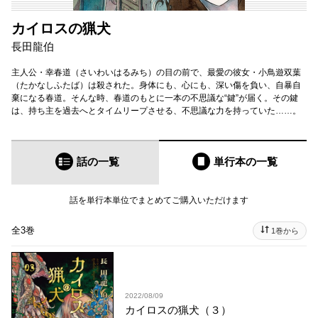
カイロスの猟犬
長田龍伯
主人公・幸春道（さいわいはるみち）の目の前で、最愛の彼女・小鳥遊双葉
（たかなしふたば）は殺された。身体にも、心にも、深い傷を負い、自暴自
棄になる春道。そんな時、春道のもとに一本の不思議な“鍵”が届く。その鍵
は、持ち主を過去へとタイムリープさせる、不思議な力を持っていた……。
話の一覧
単行本
の一覧
話を単行本単位でまとめてご購入いただけます
全3巻
1巻から
2022/08/09
カイロスの猟犬（３）