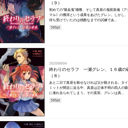
（９）
初めての“吸血鬼”捕獲、そして真昼の鬼呪装備《ア
マル》の獲得という成果をあげたグレン。しかし、
待ち受けていたのは残酷なまでの試練であ...
595
pt
2020/06/04
終わりのセラフ 一瀬グレン、１６歳の
（８）
あと二日で真昼を殺せなければ父が殺される。タイ
ミットが間近に迫る中、真昼は正体不明の四人の吸
に連れ去られてしまう。その直前、グレンは真...
595
pt