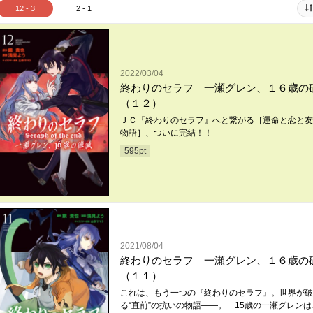
12 - 3
2 - 1
2022/03/04
終わりのセラフ 一瀬グレン、１６歳の
（１２）
ＪＣ『終わりのセラフ』へと繋がる［運命と恋と友
物語］、ついに完結！！
595
pt
2021/08/04
終わりのセラフ 一瀬グレン、１６歳の
（１１）
これは、もう一つの『終わりのセラフ』。世界が破
る“直前”の抗いの物語――。 15歳の一瀬グレンは