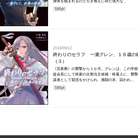
身体を蝕まれるのと引き換えに得た強大な...
595
pt
2018/09/12
終わりのセラフ 一瀬グレン、１６歳の
（３）
《百夜教》の襲撃から１か月。グレンは、この学校
徒会長にして柊家の次期当主候補・柊暮人に、襲撃
謀者として疑惑をかけられ、激闘の末、囚われ...
595
pt