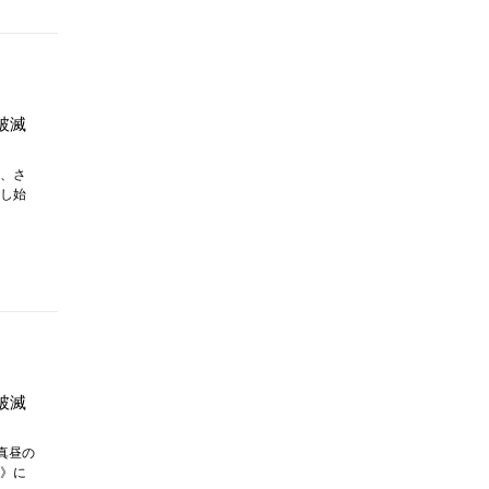
破滅
、さ
し始
破滅
真昼の
》に