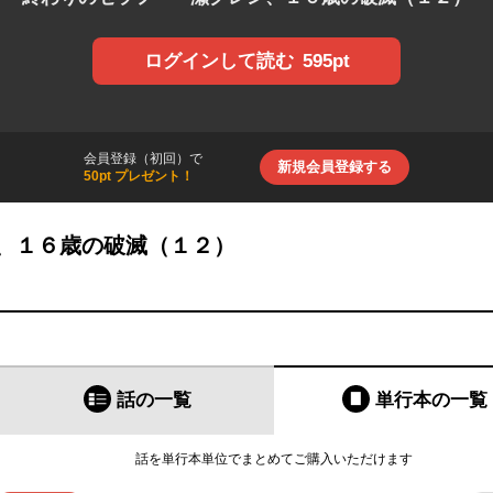
595pt
ログインして読む
会員登録（初回）で
新規会員登録する
50pt プレゼント！
、１６歳の破滅（１２）
話の一覧
単行本
の一覧
話を単行本単位でまとめてご購入いただけます