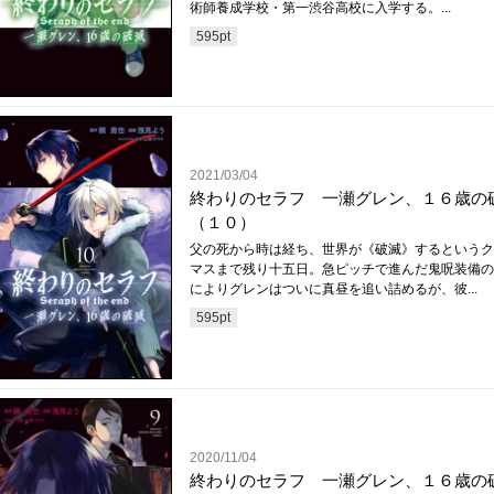
術師養成学校・第一渋谷高校に入学する。...
595
pt
2021/03/04
終わりのセラフ 一瀬グレン、１６歳の
（１０）
父の死から時は経ち、世界が《破滅》するというク
マスまで残り十五日。急ピッチで進んだ鬼呪装備の
によりグレンはついに真昼を追い詰めるが、彼...
595
pt
2020/11/04
終わりのセラフ 一瀬グレン、１６歳の