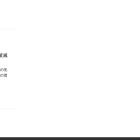
破滅
の生
の首