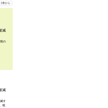
1巻から
破滅
情の
破滅
滅す
、呪