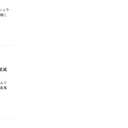
シュラ
彼に
破滅
ムリ
血鬼