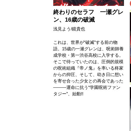
終わりのセラフ 一瀬グレ
ン、16歳の破滅
浅見よう
/
鏡貴也
これは、世界が“破滅”する前の物
語。15歳の一瀬グレンは、呪術師養
成学校・第一渋谷高校に入学する。
そこで待っていたのは、圧倒的規模
の呪術組織『帝ノ鬼』を率いる柊家
からの抑圧、そして、幼き日に想い
を寄せ合った少女との再会であった
―――運命に抗う“学園呪術ファン
タジー”、始動!!