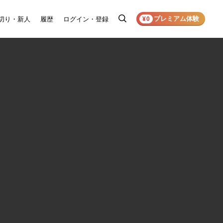
プレミアム体験
切り・新人
履歴
ログイン・登録
検
¥0
索