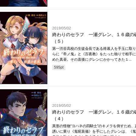
2019/05/02
終わりのセラフ 一瀬グレン、１６歳の
（５）
第一渋谷高校の生徒会長である柊暮人を手玉に取り
らに『帝ノ鬼』と《百夜教》をたった独りで相手に
めた真昼。その直後にグレンにかかってきた１...
595
pt
2019/05/02
終わりのセラフ 一瀬グレン、１６歳の
（４）
異形の怪物“ヨハネの四騎士”のキメラを倒すため、
誘いに乗り《鬼呪装備》を手にしたグレンは、《鬼