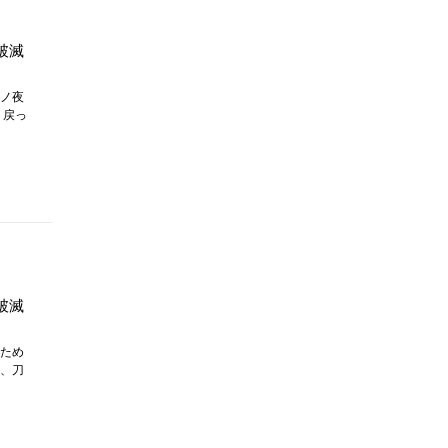
破滅
ノ夜
、戻っ
破滅
ため
、刀