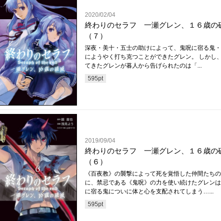
2020/02/04
終わりのセラフ 一瀬グレン、１６歳の
（７）
深夜・美十・五士の助けによって、鬼呪に宿る鬼・
にようやく打ち克つことができたグレン。 しかし
てきたグレンが暮人から告げられたのは「...
595
pt
2019/09/04
終わりのセラフ 一瀬グレン、１６歳の
（６）
《百夜教》の襲撃によって死を覚悟した仲間たちの
に、禁忌である《鬼呪》の力を使い続けたグレンは
に宿る鬼についに体と心を支配されてしまう…...
595
pt