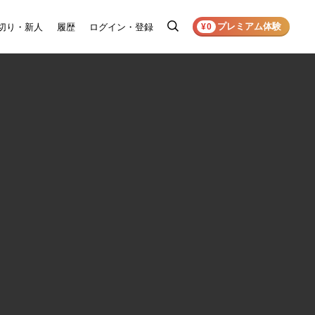
プレミアム体験
切り・新人
履歴
ログイン・登録
検
¥0
索