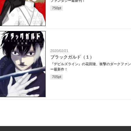
ファンタジー最新刊！
750
pt
2020/02/21
ブラックガルド（１）
『デビルズライン』の花田陵、衝撃のダークファン
ー最新作！
705
pt