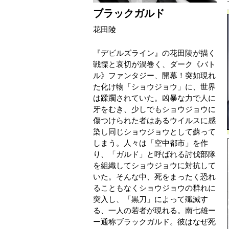
ブラックガルド
花田陵
『デビルズライン』の花田陵が描く
戦慄と哀切が渦巻く、ダーク《バト
ル》ファンタジー、開幕！突如現れ
た化け物「ショウジョウ」に、世界
は蹂躙されていた。凶暴な力で人に
牙をむき、少しでもショウジョウに
傷つけられた者はあるウイルスに感
染し同じショウジョウとして蘇って
しまう。人々は「空中都市」を作
り、「ガルド」と呼ばれる討伐部隊
を組織してショウジョウに対抗して
いた。そんな中、死をまったく恐れ
ることもなくショウジョウの群れに
突入し、「黒刀」によって殲滅す
る、一人の若者が現れる。南七雄ー
ー通称ブラックガルド。彼はなぜ死