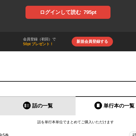
795pt
ログインして読む
会員登録（初回）で
新規会員登録する
50pt プレゼント！
話の一覧
単行本
の一覧
話を単行本単位でまとめてご購入いただけます
全5巻