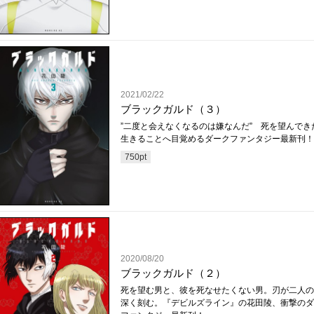
2021/02/22
ブラックガルド（３）
”二度と会えなくなるのは嫌なんだ” 死を望んでき
生きることへ目覚めるダークファンタジー最新刊！
750
pt
2020/08/20
ブラックガルド（２）
死を望む男と、彼を死なせたくない男。刃が二人の
深く刻む。『デビルズライン』の花田陵、衝撃のダ