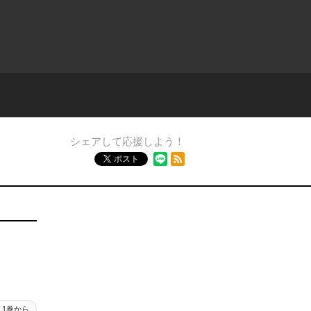
シェアして応援しよう！
RSSフィード
ポスト
1巻から