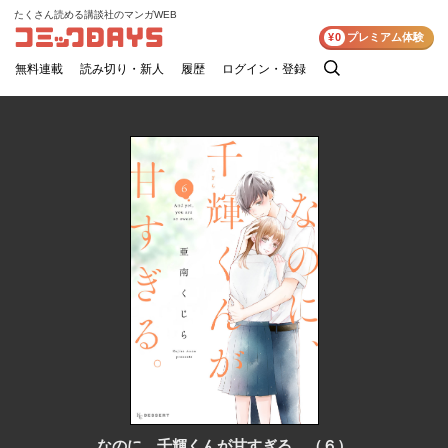
たくさん読める講談社のマンガWEB
コミックDAYS
¥0
プレミアム体験
無料連載
読み切り・新人
履歴
ログイン・登録
検
索
なのに、千輝くんが甘すぎる。（６）