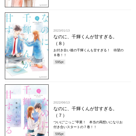
2023/01/13
なのに、千輝くんが甘すぎる。
（８）
お付き合い後の千輝くんも甘すぎる！ 待望の
８巻！！
595
pt
2022/06/13
なのに、千輝くんが甘すぎる。
（７）
ついに“ごっこ”卒業！ 本当の両想いになりお
付き合いスタートの７巻！！
595
pt