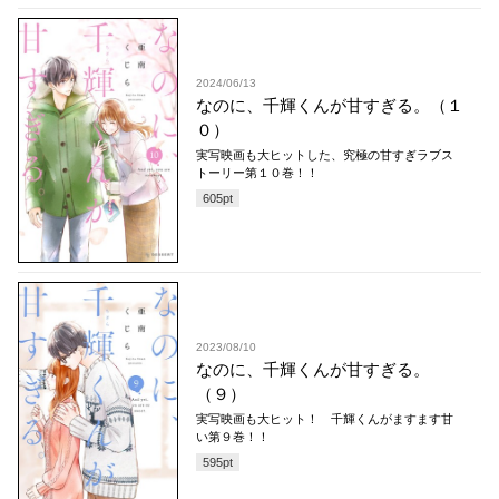
2024/06/13
なのに、千輝くんが甘すぎる。（１
０）
実写映画も大ヒットした、究極の甘すぎラブス
トーリー第１０巻！！
605
pt
2023/08/10
なのに、千輝くんが甘すぎる。
（９）
実写映画も大ヒット！ 千輝くんがますます甘
い第９巻！！
595
pt