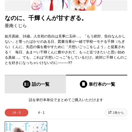
なのに、千輝くんが甘すぎる。
亜南くじら
如月真綾、16歳。人生初の告白は見事に玉砕…。「もう絶対、告白なんかし
ない」と誓ったばかりのある日、図書当番が一緒で学校一モテる千輝（ちぎ
ら）くんに、失恋の傷を癒やすために「片想いごっこをしよう」と提案され
る！ 毎日、あまーい千輝くんに癒やされて、もっと近づきたいと思い始め
る真綾…。でも、これは“片想いごっこ”をしているだけ。絶対に千輝くんのこ
とを好きになっちゃいけないのに―――!!?
話の一覧
単行本
の一覧
話を単行本単位でまとめてご購入いただけます
14 - 5
4 - 1
1巻から