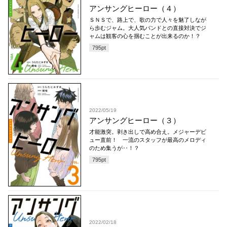
アンサングヒーロー（４）
ＳＮＳで、路上で、歌の力で人々を魅了しなが
ら歩むジャム。大人気バンドとの直接対決でジ
ャムは観客の心を掴むことが出来るのか！？
795
pt
2022/05/19
アンサングヒーロー（３）
才能激突。剥き出しで高め合え。メジャーデビ
ュー直前！ 一流のスタッフが最高のメロディ
のため集うが‥！？
795
pt
2022/02/18