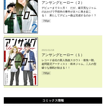
アンサングヒーロー（２）
デビューまで３ヶ月！ だが、破天荒なジャム
のおかげで予想外の事件が次々に巻き起こ
る！ 果たしてデビュー曲は完成するのか！？
795
pt
2021/11/18
アンサングヒーロー（１）
レコード会社の新人熱血スカウト・後免一朗。
超問題児アーティスト・柊木ジャム。二人の型
破りな挑戦が始まる！！
795
pt
コミックス情報