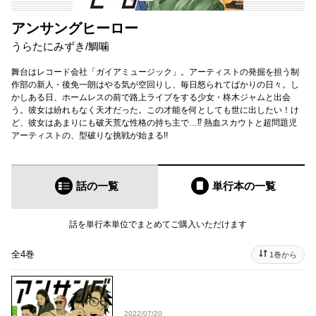
アンサングヒーロー
うらたにみずき
/
鯛噛
舞台はレコード会社「ガイアミュージック」。アーティストの発掘を担う制
作部の新人・後免一朗はやる気が空回りし、毎日怒られてばかりの日々。し
かしある日、ホームレスの前で路上ライブをする少女・柊木ジャムと出会
う。彼女は紛れもなく天才だった。この才能を何としても世に出したい！け
ど、彼女はあまりにも破天荒な性格の持ち主で…⁉ 熱血スカウトと超問題児
アーティストの、型破りな挑戦が始まる!!
話の一覧
単行本
の一覧
話を単行本単位でまとめてご購入いただけます
全4巻
1巻から
2022/07/20