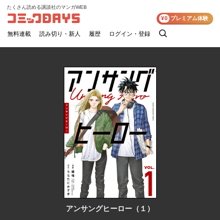
たくさん読める講談社のマンガWEB
コミックDAYS
¥0
プレミアム体験
無料連載
読み切り・新人
履歴
ログイン・登録
検
索
アンサングヒーロー（１）