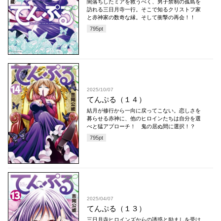
闇落ちしたミアを救うべく、男子禁制の孤島を
訪れる三日月寺一行。そこで知るクリストフ家
と赤神家の数奇な縁。そして衝撃の再会！！
795
pt
2025/10/07
てんぷる（１４）
結月が修行から一向に戻ってこない。恋しさを
募らせる赤神に、他のヒロインたちは自分を選
べと猛アプローチ！ 鬼の居ぬ間に選択！？
795
pt
2025/04/07
てんぷる（１３）
三日月寺ヒロインズからの誘惑と励ましを受け