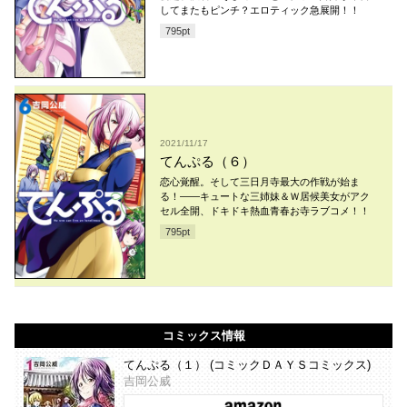
してまたもピンチ？エロティック急展開！！
795
pt
2021/11/17
てんぷる（６）
恋心覚醒。そして三日月寺最大の作戦が始ま
る！――キュートな三姉妹＆Ｗ居候美女がアク
セル全開、ドキドキ熱血青春お寺ラブコメ！！
795
pt
コミックス情報
てんぷる（１） (コミックＤＡＹＳコミックス)
吉岡公威