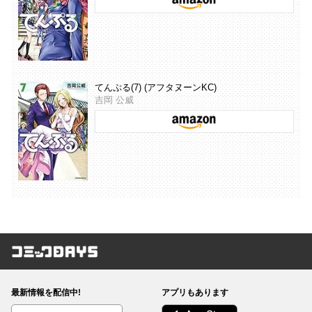
てんぷる(7) (アフタヌーンKC)
吉岡 公威
コミックDAYS
最新情報を配信中!
アプリもあります