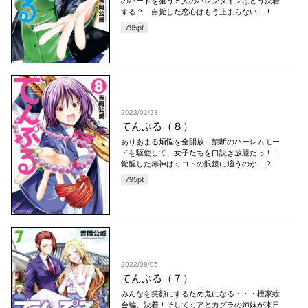
のハートを狙う５人のバレンタインはどう決着
する？ 自覚した恋心はもう止まらない！！
795
pt
2023/01/23
てんぷる（８）
ありあまる煩悩を全開放！禁断のハーレムモー
ドを駆使して、女子たちを口説き放題だっ！！
覚醒した赤神はミコトの眼鏡に適うのか！？
795
pt
2022/08/05
てんぷる（７）
みんなを笑顔にするため鬼になる・・・檀家総
会編、決着！そしてミアとカグラの姉妹が来日