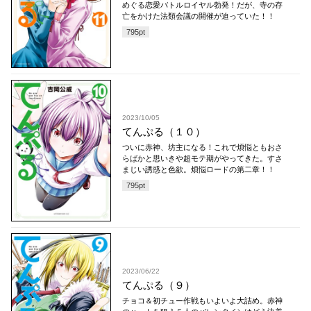
めぐる恋愛バトルロイヤル勃発！だが、寺の存
亡をかけた法類会議の開催が迫っていた！！
795
pt
2023/10/05
てんぷる（１０）
ついに赤神、坊主になる！これで煩悩ともおさ
らばかと思いきや超モテ期がやってきた。すさ
まじい誘惑と色欲。煩悩ロードの第二章！！
795
pt
2023/06/22
てんぷる（９）
チョコ＆初チュー作戦もいよいよ大詰め。赤神