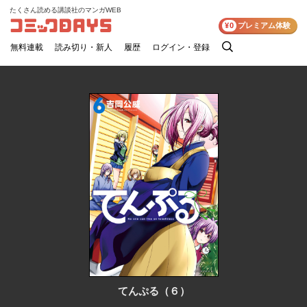
たくさん読める講談社のマンガWEB
コミックDAYS
¥0
プレミアム体験
無料連載
読み切り・新人
履歴
ログイン・登録
検
索
てんぷる（６）