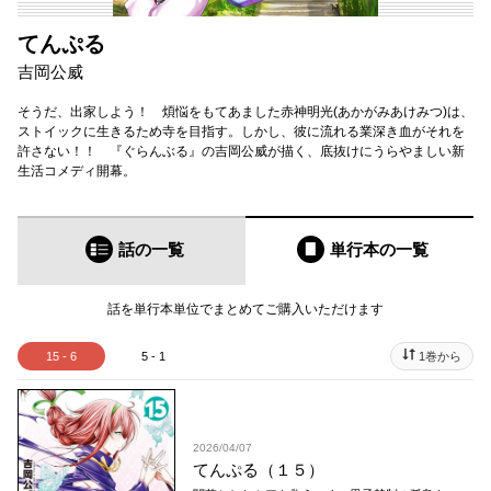
てんぷる
吉岡公威
そうだ、出家しよう！ 煩悩をもてあました赤神明光(あかがみあけみつ)は、
ストイックに生きるため寺を目指す。しかし、彼に流れる業深き血がそれを
許さない！！ 『ぐらんぶる』の吉岡公威が描く、底抜けにうらやましい新
生活コメディ開幕。
話の一覧
単行本
の一覧
話を単行本単位でまとめてご購入いただけます
15 - 6
5 - 1
1巻から
2026/04/07
てんぷる（１５）