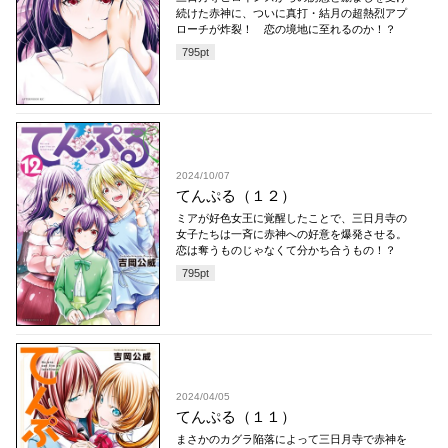
続けた赤神に、ついに真打・結月の超熱烈アプ
ローチが炸裂！ 恋の境地に至れるのか！？
795
pt
2024/10/07
てんぷる（１２）
ミアが好色女王に覚醒したことで、三日月寺の
女子たちは一斉に赤神への好意を爆発させる。
恋は奪うものじゃなくて分かち合うもの！？
795
pt
2024/04/05
てんぷる（１１）
まさかのカグラ陥落によって三日月寺で赤神を