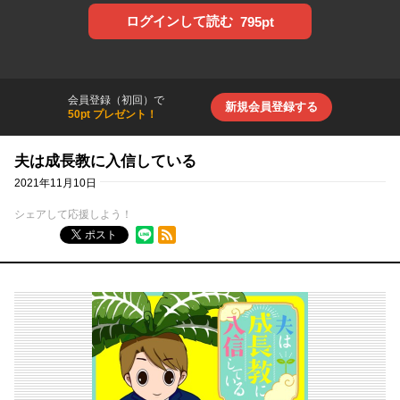
ログインして読む
795pt
会員登録（初回）で
新規会員登録する
50pt プレゼント！
夫は成長教に入信している
2021年11月10日
シェアして応援しよう！
RSSフィード
ポスト