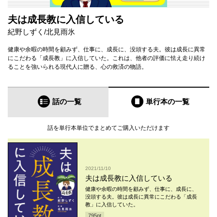
夫は成長教に入信している
紀野しずく
/
北見雨氷
健康や余暇の時間を顧みず、仕事に、成長に、没頭する夫。彼は成長に異常
にこだわる「成長教」に入信していた。これは、他者の評価に怯え走り続け
ることを強いられる現代人に贈る、心の救済の物語。
話の一覧
単行本
の一覧
話を単行本単位でまとめてご購入いただけます
2021/11/10
夫は成長教に入信している
健康や余暇の時間を顧みず、仕事に、成長に、
没頭する夫。彼は成長に異常にこだわる「成長
教」に入信していた。
795
pt