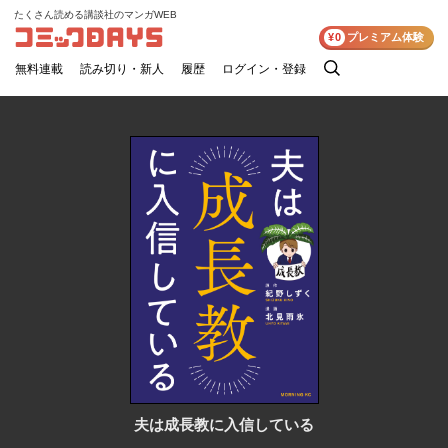
たくさん読める講談社のマンガWEB
コミックDAYS
¥0
プレミアム体験
無料連載
読み切り・新人
履歴
ログイン・登録
検
索
夫は成長教に入信している