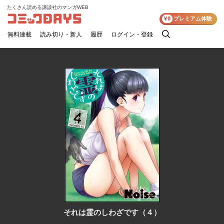
たくさん読める講談社のマンガWEB
コミックDAYS
¥0
プレミアム体験
無料連載
読み切り・新人
履歴
ログイン・登録
検
索
それは霊のしわざです（４）