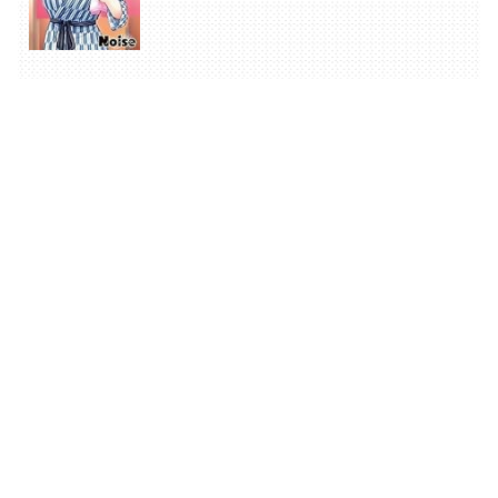
コミックDAYS
最新情報を配信中!
アプリもあります
編集部ブログ
コミックDAYS
@comicdays_team
お知らせ
利用規約
ヘルプ／使い方
プライバシーポリシー
外部送信について
特定商取引法の表示