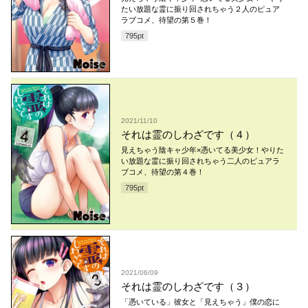
たい放題な霊に振り回されちゃう２人のピュア
ラブコメ、待望の第５巻！
795
pt
2021/11/10
それは霊のしわざです（４）
見えちゃう陰キャ少年×憑いてる美少女！やりた
い放題な霊に振り回されちゃう二人のピュアラ
ブコメ、待望の第４巻！
795
pt
2021/06/09
それは霊のしわざです（３）
「憑いている」彼女と「見えちゃう」僕の恋に