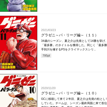
2021/03/23
グラゼニ～パ・リーグ編～（１１）
34歳のシーズン、夏之介は先発として14勝を挙げ
「最多勝」のタイトルを獲得した。同じく「最多勝
手則川を擁するPSをクライマックスシリ...
795
pt
2020/11/20
グラゼニ～パ・リーグ編～（１０）
GCに移籍して来て２年目、夏之介は先発の柱とし
していた。チームは、シーズン最終局面に来て首位