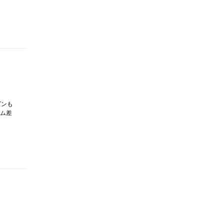
ズンも
ム差