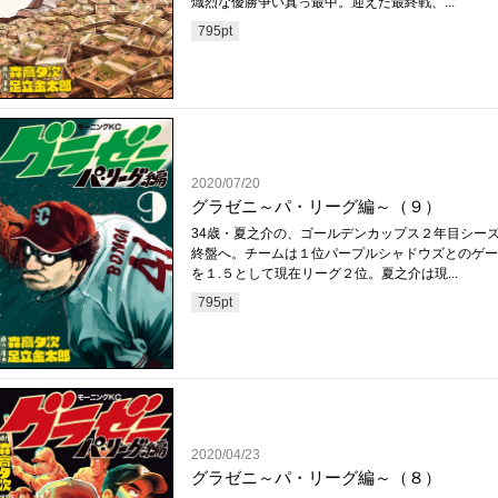
熾烈な優勝争い真っ最中。迎えた最終戦、...
795
pt
2020/07/20
グラゼニ～パ・リーグ編～（９）
34歳・夏之介の、ゴールデンカップス２年目シー
終盤へ。チームは１位パープルシャドウズとのゲー
を１.５として現在リーグ２位。夏之介は現...
795
pt
2020/04/23
グラゼニ～パ・リーグ編～（８）