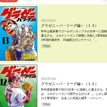
2021/10/21
グラゼニ～パ・リーグ編～（１３）
昨年は最多勝でゴールデンカップスの日本一に貢献
夏之介も、コロナシーズンで調整に失敗し1軍登録
3年契約最終年、35歳夏之介にチラつく「...
795
pt
2021/07/20
グラゼニ～パ・リーグ編～（１２）
昨年度最多勝でGCの日本一に貢献した夏之介も、
は コロナシーズンで調子が上がらず…。しかし調
の２軍球場で 出会った外国人捕手・パーシー...
795
pt