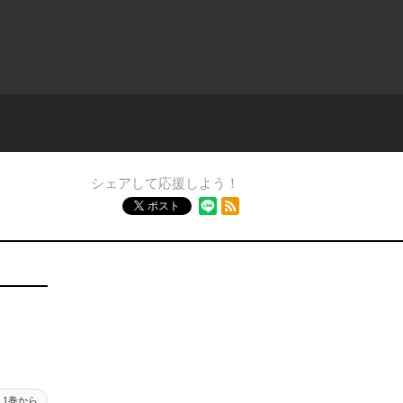
シェアして応援しよう！
RSSフィード
ポスト
1巻から