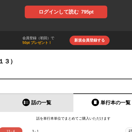
795pt
ログインして読む
会員登録（初回）で
新規会員登録する
50pt プレゼント！
１３）
話の一覧
単行本
の一覧
話を単行本単位でまとめてご購入いただけます
13 - 4
3 - 1