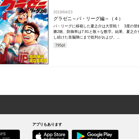
2019/04/23
グラゼニ～パ・リーグ編～（４）
パ・リーグに移籍した夏之介は大苦戦！ 3度の登
勝2敗、防御率は7.91と散々な数字。結果、夏之介
し続けた首脳陣にまで批判がおよび、...
795
pt
アプリもあります
YS
s_team