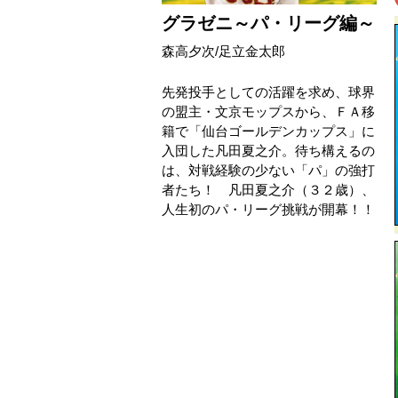
グラゼニ～パ・リーグ編～
森高夕次
/
足立金太郎
先発投手としての活躍を求め、球界
の盟主・文京モップスから、ＦＡ移
籍で「仙台ゴールデンカップス」に
入団した凡田夏之介。待ち構えるの
は、対戦経験の少ない「パ」の強打
者たち！ 凡田夏之介（３２歳）、
人生初のパ・リーグ挑戦が開幕！！