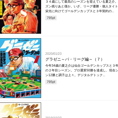
３４歳にして最高のシーズンを迎えている夏之介。
ズン残りあと僅か。いざ、リーグ優勝・個人タイト
栄光に向けてゴールデンカップスと３年契約の...
795
pt
2020/01/23
グラゼニ～パ・リーグ編～（７）
今年34歳の夏之介は仙台ゴールデンカップスと３
の２年目シーズン。プロ通算50勝を達成し、現在
ン12勝と調子は上々。デジタルデトック...
795
pt