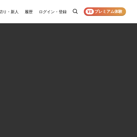
プレミアム体験
切り・新人
履歴
ログイン・登録
検
¥0
索