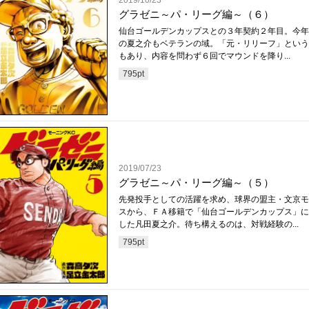
2019/10/23
グラゼニ～パ・リーグ編～（６）
仙台ゴールデンカップスとの３年契約２年目。今年
の夏之介もベテランの域。「元・リリーフ」という
もあり、内容を問わず６回でマウンドを降り...
795
pt
2019/07/23
グラゼニ～パ・リーグ編～（５）
先発投手としての活躍を求め、球界の盟主・文京モ
スから、ＦＡ移籍で「仙台ゴールデンカップス」に
した凡田夏之介。待ち構えるのは、対戦経験の...
795
pt