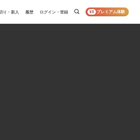
プレミアム体験
切り・新人
履歴
ログイン・登録
検
¥0
索