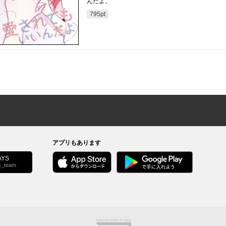
んだよ。
795
pt
アプリもあります
YS
s_team