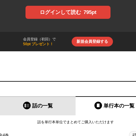
795pt
ログインして読む
会員登録（初回）で
新規会員登録する
50pt プレゼント！
話の一覧
単行本
の一覧
話を単行本単位でまとめてご購入いただけます
全4巻