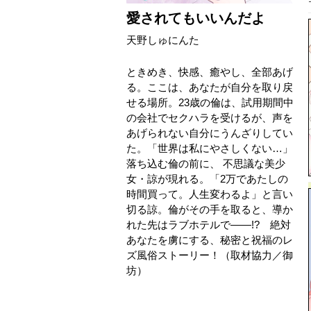
愛されてもいいんだよ
天野しゅにんた
ときめき、快感、癒やし、全部あげ
る。ここは、あなたが自分を取り戻
せる場所。23歳の倫は、試用期間中
の会社でセクハラを受けるが、声を
あげられない自分にうんざりしてい
た。「世界は私にやさしくない…」
落ち込む倫の前に、 不思議な美少
女・諒が現れる。「2万であたしの
時間買って。人生変わるよ」と言い
切る諒。倫がその手を取ると、導か
れた先はラブホテルで――!? 絶対
あなたを虜にする、秘密と祝福のレ
ズ風俗ストーリー！（取材協力／御
坊）