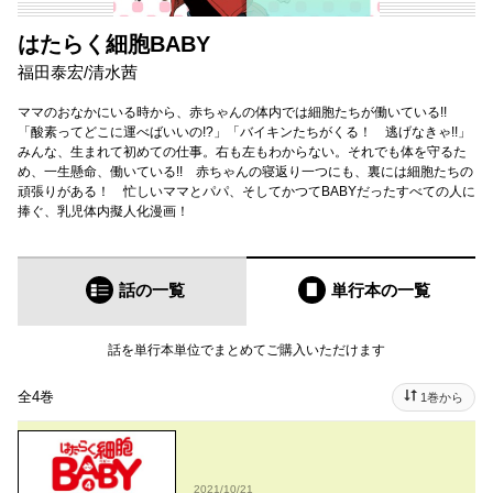
はたらく細胞BABY
福田泰宏
/
清水茜
ママのおなかにいる時から、赤ちゃんの体内では細胞たちが働いている!!
「酸素ってどこに運べばいいの!?」「バイキンたちがくる！ 逃げなきゃ!!」
みんな、生まれて初めての仕事。右も左もわからない。それでも体を守るた
め、一生懸命、働いている!! 赤ちゃんの寝返り一つにも、裏には細胞たちの
頑張りがある！ 忙しいママとパパ、そしてかつてBABYだったすべての人に
捧ぐ、乳児体内擬人化漫画！
話の一覧
単行本
の一覧
話を単行本単位でまとめてご購入いただけます
全4巻
1巻から
2021/10/21