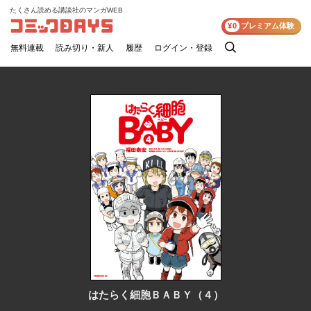
たくさん読める講談社のマンガWEB
コミックDAYS
¥0
プレミアム体験
無料連載
読み切り・新人
履歴
ログイン・登録
検
索
はたらく細胞ＢＡＢＹ（４）