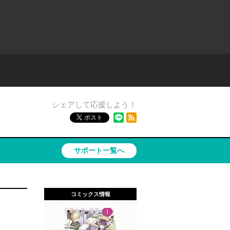
シェアして応援しよう！
RSSフィード
ポスト
サポート一覧へ
コミックス情報