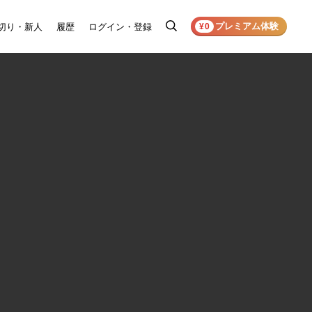
プレミアム体験
切り・新人
履歴
ログイン・登録
検
¥0
索