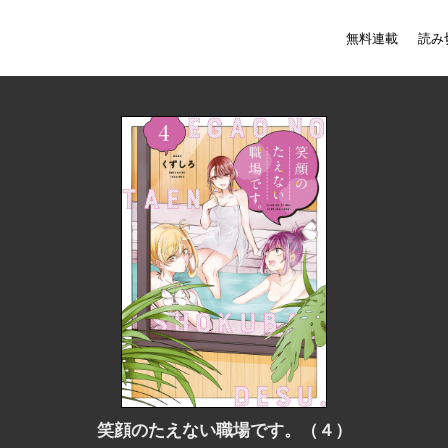
無料連載
読み
笑顔のたえない職場です。（４）