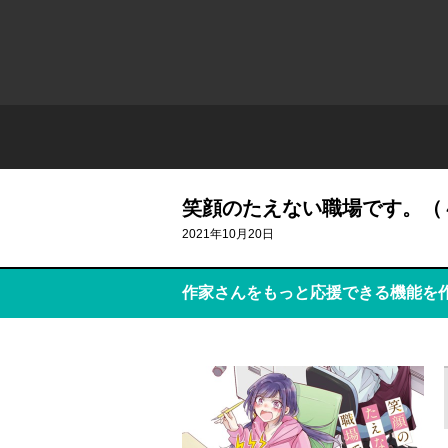
笑顔のたえない職場です。（
2021年10月20日
作家さんをもっと応援できる機能を