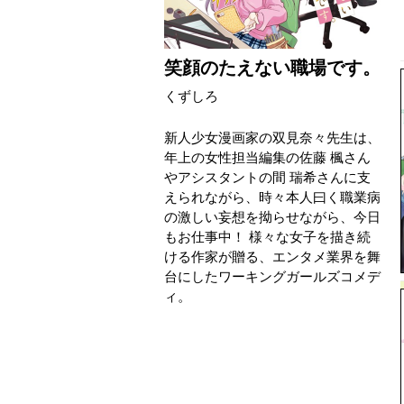
笑顔のたえない職場です。
くずしろ
新人少女漫画家の双見奈々先生は、
年上の女性担当編集の佐藤 楓さん
やアシスタントの間 瑞希さんに支
えられながら、時々本人曰く職業病
の激しい妄想を拗らせながら、今日
もお仕事中！ 様々な女子を描き続
ける作家が贈る、エンタメ業界を舞
台にしたワーキングガールズコメデ
ィ。