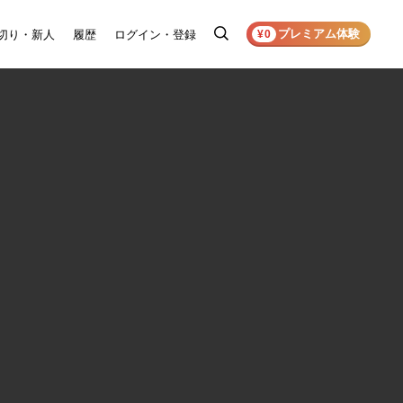
プレミアム体験
切り・新人
履歴
ログイン・登録
検
¥0
索