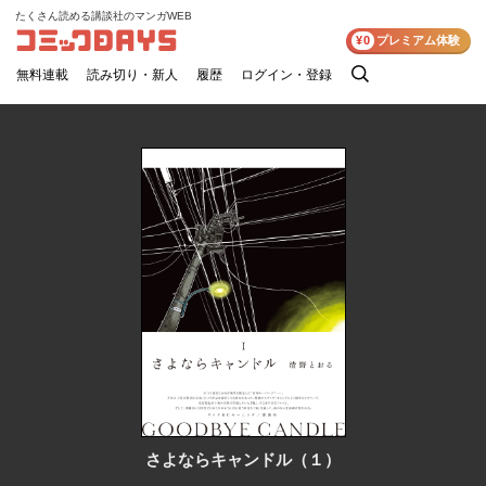
たくさん読める講談社のマンガWEB
コミックDAYS
¥0
プレミアム体験
無料連載
読み切り・新人
履歴
ログイン・登録
検
索
さよならキャンドル（１）