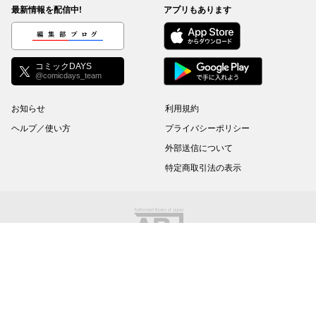
最新情報を配信中!
アプリもあります
編集部ブログ
コミックDAYS
@comicdays_team
お知らせ
利用規約
ヘルプ／使い方
プライバシーポリシー
外部送信について
特定商取引法の表示
コミックDAYSは正規版配信サイトマークを取得したサービスです。
©
KODANSHA Ltd.
All rights reserved. このサイトのデータの著作権は講談社が保有しま
す。無断複製転載放送等は禁止します。