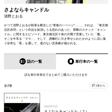
さよならキャンドル
清野とおる
かつて清野とおるが執筆を断念した“青春の一ページ”……。それは、『東京都
北区赤羽』という作品を抹消しうる恐れのあった、禁断のスナック「キャン
ドル」に関するエピソード。東京都北区十条の片隅で営巣していた「魔」、
そこを牛耳る「ママ」、そして、誘蛾灯に引き寄せられたかのように店に集
う珍奇な「客」を通して、底のない悲喜劇が描かれる。
話の一覧
単行本
の一覧
話を単行本単位でまとめてご購入いただけます
全2巻
1巻から
2022/07/13
さよならキャンドル（２）