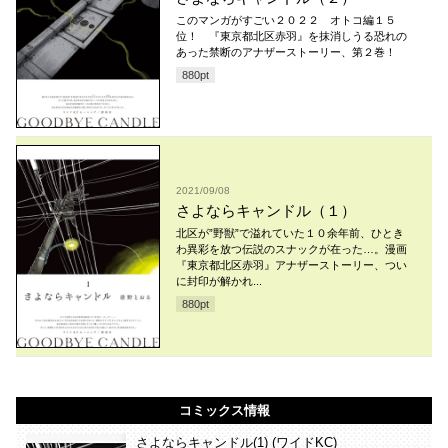
このマンガがすごい２０２２ オトコ編１５
位！ 『東京都北区赤羽』を抹消しうる恐れの
あった禁断のアナザーストーリー、第２巻！
880
pt
2021/09/08
さよならキャンドル（１）
北区が”野獣”で溢れていた１０余年前、ひとき
わ異彩を放つ伝説のスナックが在った…。漫画
『東京都北区赤羽』アナザーストーリー、つい
に封印が解かれ...
880
pt
コミックス情報
さよならキャンドル(1) (ワイドKC)