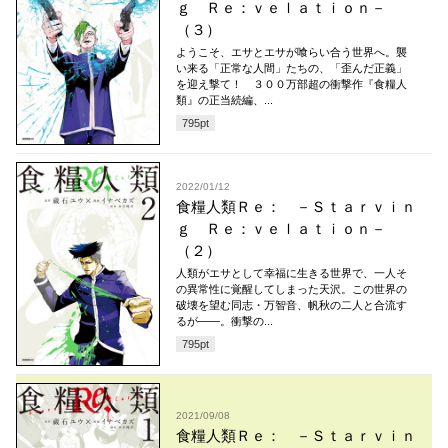
ｇ Ｒｅ：ｖｅｌａｔｉｏｎ－
（３）
ようこそ、エサとエサが喰らい合う世界へ。襲
い来る「正常な人間」たちの、「歪んだ正義」
を迎え撃て！ ３００万部超の衝撃作『食糧人
類』の正当続編、...
795
pt
2022/01/12
食糧人類Ｒｅ： －Ｓｔａｒｖｉｎ
ｇ Ｒｅ：ｖｅｌａｔｉｏｎ－
（２）
人類がエサとして幸福に生きる世界で、一人そ
の異常性に覚醒してしまった天沢。この世界の
破壊を望む同志・万智音、帆秋の二人と合流す
るが――。衝撃の...
795
pt
2021/09/08
食糧人類Ｒｅ： －Ｓｔａｒｖｉｎ