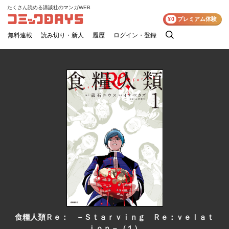
たくさん読める講談社のマンガWEB
コミックDAYS
¥0
プレミアム体験
無料連載
読み切り・新人
履歴
ログイン・登録
検
索
食糧人類Ｒｅ： －Ｓｔａｒｖｉｎｇ Ｒｅ：ｖｅｌａｔ
ｉｏｎ－（１）