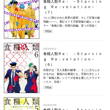
食糧人類Ｒｅ： －Ｓｔａｒｖｉｎ
ｇ Ｒｅ：ｖｅｌａｔｉｏｎ－
（７）
ついに明かされた世界の真実。そして圧巻の破
局劇へ――。累計４７５万部突破の超ヒットホ
ラー『食糧人類』待望の続編、堂々の完結！
795
pt
2023/04/12
食糧人類Ｒｅ： －Ｓｔａｒｖｉｎ
ｇ Ｒｅ：ｖｅｌａｔｉｏｎ－
（６）
目指すは「天人支配の破壊」。そこに立ちふさ
がるのは、最凶の公務員たち。空前の大ヒット
作『食糧人類』シリーズ全体を通じたクライマ
ックス、目前！
795
pt
2023/02/08
食糧人類Ｒｅ： －Ｓｔａｒｖｉｎ