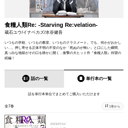
食糧人類Re: -Starving Re:velation-
蔵石ユウ
/
イナベカズ
/
水谷健吾
いつもの学校、いつもの教室、いつものクラスメート。でも、何かがおかし
い…。押し寄せる正体不明の不安のなか「死ぬのが怖い」と口にした瞬間、
真っ白な地獄がその口を静かに開く…衝撃の大ヒット作『食糧人類』待望の
続編！
話の一覧
単行本
の一覧
話を単行本単位でまとめてご購入いただけます
全7巻
1巻から
2023/07/12