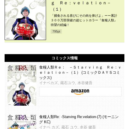
ｇ Ｒｅ：ｖｅｌａｔｉｏｎ－
（１）
「捕食される喜びにその肉を捧げよ」ーー累計
３００万部突破の超ヒットホラー『食糧人類』
待望の続編！
795
pt
コミックス情報
食糧人類Ｒｅ： －Ｓｔａｒｖｉｎｇ Ｒｅ：ｖ
ｅｌａｔｉｏｎ－（１） (コミックＤＡＹＳコミ
ックス)
イナベカズ, 蔵石ユウ, 水谷健吾
食糧人類Re: -Starving Re:velation-(7) (モーニン
グ KC)
イナベ カズ, 蔵石 ユウ, 水谷 健吾