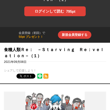
ログインして読む
795pt
会員登録（初回）で
新規会員登録する
50pt プレゼント！
食糧人類Ｒｅ： －Ｓｔａｒｖｉｎｇ Ｒｅ：ｖｅｌ
ａｔｉｏｎ－（１）
2021年09月08日
シェアして応援しよう！
RSSフィード
ポスト