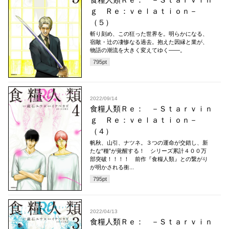
ｇ Ｒｅ：ｖｅｌａｔｉｏｎ－
（５）
斬り刻め、この狂った世界を。明らかになる、
宿敵・辻の凄惨なる過去。抱えた因縁と業が、
物語の潮流を大きく変えてゆく――。
795
pt
2022/09/14
食糧人類Ｒｅ： －Ｓｔａｒｖｉｎ
ｇ Ｒｅ：ｖｅｌａｔｉｏｎ－
（４）
帆秋、山引、ナツネ。３つの運命が交錯し、新
たな“種”が覚醒する！ シリーズ累計４００万
部突破！！！！ 前作『食糧人類』との繋がり
が明かされる衝...
795
pt
2022/04/13
食糧人類Ｒｅ： －Ｓｔａｒｖｉｎ