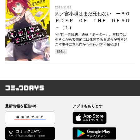
2019/11/21
四ノ宮小唄はまだ死ねない ーＢＯ
ＲＤＥＲ ＯＦ ＴＨＥ ＤＥＡＤ
－（１）
“生”同一性障害、通称『ボーダー』。主観では
生きながら客観的には死体である彼らが巻き起
こす事件に立ち向かう生死バディ探偵譚！
695
pt
コミックDAYS
最新情報を配信中!
アプリもあります
編集部ブログ
コミックDAYS
@comicdays_team