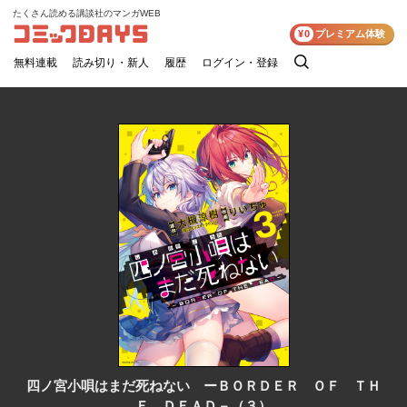
たくさん読める講談社のマンガWEB
コミックDAYS
¥0
プレミアム体験
無料連載
読み切り・新人
履歴
ログイン・登録
検
索
四ノ宮小唄はまだ死ねない ーＢＯＲＤＥＲ ＯＦ ＴＨ
Ｅ ＤＥＡＤ－（３）