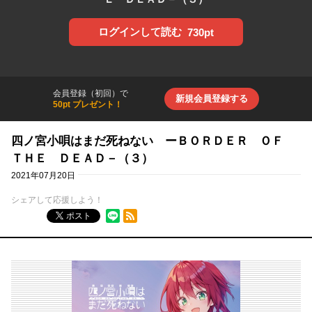
ログインして読む
730pt
会員登録（初回）で
新規会員登録する
50pt プレゼント！
四ノ宮小唄はまだ死ねない ーＢＯＲＤＥＲ ＯＦ
ＴＨＥ ＤＥＡＤ－（３）
2021年07月20日
シェアして応援しよう！
RSSフィード
ポスト