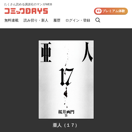
たくさん読める講談社のマンガWEB
コミックDAYS
¥0
プレミアム体験
無料連載
読み切り・新人
履歴
ログイン・登録
検
索
亜人（１７）