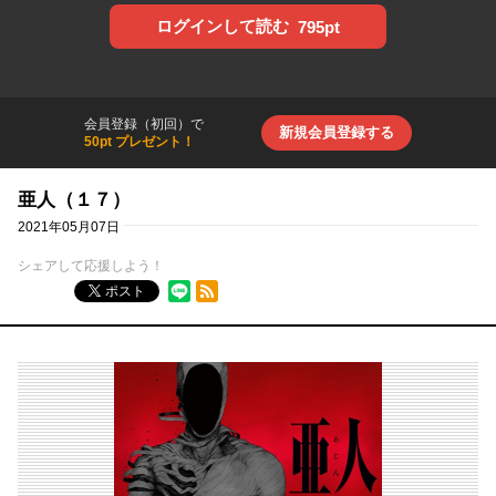
ログインして読む
795pt
会員登録（初回）で
新規会員登録する
50pt プレゼント！
亜人（１７）
2021年05月07日
シェアして応援しよう！
RSSフィード
ポスト