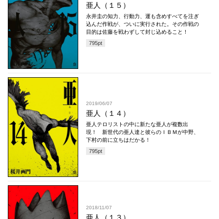
亜人（１５）
永井圭の知力、行動力、運も含めすべてを注ぎ
込んだ作戦が、ついに実行された。その作戦の
目的は佐藤を戦わずして封じ込めること！
795
pt
2019/06/07
亜人（１４）
亜人テロリストの中に新たな亜人が複数出
現！ 新世代の亜人達と彼らのＩＢＭが中野、
下村の前に立ちはだかる！
795
pt
2018/11/07
亜人（１３）