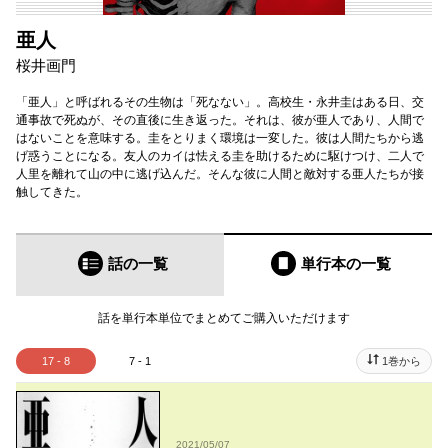
亜人
桜井画門
「亜人」と呼ばれるその生物は「死なない」。高校生・永井圭はある日、交
通事故で死ぬが、その直後に生き返った。それは、彼が亜人であり、人間で
はないことを意味する。圭をとりまく環境は一変した。彼は人間たちから逃
げ惑うことになる。友人のカイは怯える圭を助けるために駆けつけ、二人で
人里を離れて山の中に逃げ込んだ。そんな彼に人間と敵対する亜人たちが接
触してきた。
話の一覧
単行本
の一覧
話を単行本単位でまとめてご購入いただけます
17 - 8
7 - 1
1巻から
2021/05/07