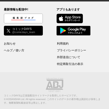
最新情報を配信中!
アプリもあります
編集部ブログ
コミックDAYS
@comicdays_team
お知らせ
利用規約
ヘルプ／使い方
プライバシーポリシー
外部送信について
特定商取引法の表示
コミックDAYSは正規版配信サイトマークを取得したサービスです。
©
KODANSHA Ltd.
All rights reserved. このサイトのデータの著作権は講談社が保有しま
す。無断複製転載放送等は禁止します。