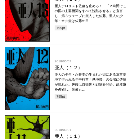
亜人テロリスト佐藤を止めろ！ 「２時間でこ
の国の主要機関をすべて沈黙させる」と宣言
し、第３ウェーブに突入した佐藤。亜人の少
年・永井圭は佐藤の目...
795
pt
2018/05/07
亜人（１２）
亜人の少年・永井圭の生まれた街にある軍事基
地で行われる年中行事「基地祭」の会場に佐藤
が現れた。佐藤は自衛隊と戦闘を開始。武器庫
を占拠し、装備も...
795
pt
2018/03/01
亜人（１１）