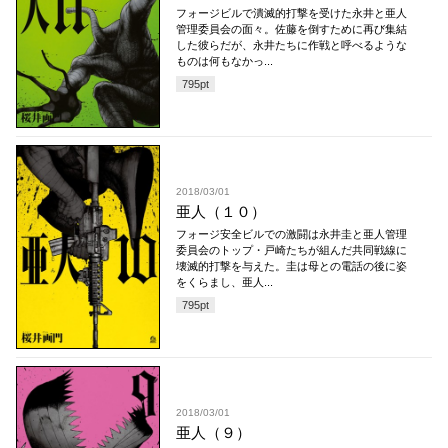
フォージビルで潰滅的打撃を受けた永井と亜人
管理委員会の面々。佐藤を倒すために再び集結
した彼らだが、永井たちに作戦と呼べるような
ものは何もなかっ...
795
pt
2018/03/01
亜人（１０）
フォージ安全ビルでの激闘は永井圭と亜人管理
委員会のトップ・戸崎たちが組んだ共同戦線に
壊滅的打撃を与えた。圭は母との電話の後に姿
をくらまし、亜人...
795
pt
2018/03/01
亜人（９）