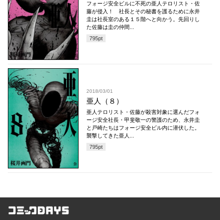
フォージ安全ビルに不死の亜人テロリスト・佐
藤が侵入！ 社長とその秘書を護るために永井
圭は社長室のある１５階へと向かう。先回りし
た佐藤は圭の仲間...
795
pt
2018/03/01
亜人（８）
亜人テロリスト・佐藤が殺害対象に選んだフォ
ージ安全社長・甲斐敬一の警護のため、永井圭
と戸崎たちはフォージ安全ビル内に潜伏した。
襲撃してきた亜人...
795
pt
コミックDAYS