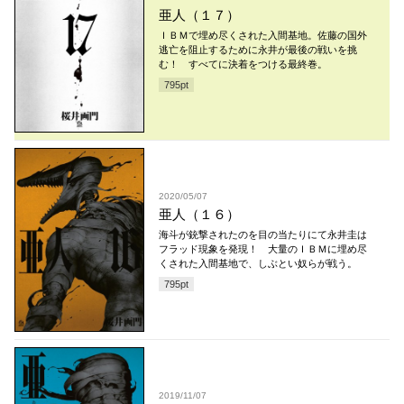
亜人（１７）
ＩＢＭで埋め尽くされた入間基地。佐藤の国外
逃亡を阻止するために永井が最後の戦いを挑
む！ すべてに決着をつける最終巻。
795
pt
2020/05/07
亜人（１６）
海斗が銃撃されたのを目の当たりにて永井圭は
フラッド現象を発現！ 大量のＩＢＭに埋め尽
くされた入間基地で、しぶとい奴らが戦う。
795
pt
2019/11/07