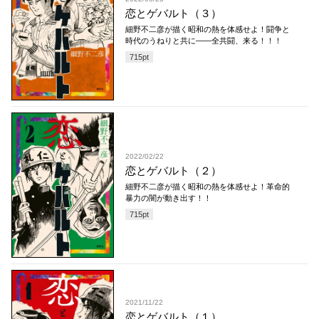
恋とゲバルト（３）
細野不二彦が描く昭和の熱を体感せよ！闘争と
時代のうねりと共に――全共闘、来る！！！
715
pt
2022/02/22
恋とゲバルト（２）
細野不二彦が描く昭和の熱を体感せよ！革命的
暴力の闇が動き出す！！
715
pt
2021/11/22
恋とゲバルト（１）