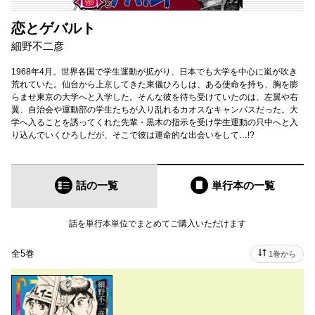
恋とゲバルト
細野不二彦
1968年4月。世界各国で学生運動が拡がり、日本でも大学を中心に嵐が吹き
荒れていた。仙台から上京してきた東儀ひろしは、ある使命を持ち、胸を膨
らませ東京の大学へと入学した。そんな彼を待ち受けていたのは、左翼や右
翼、自治会や運動部の学生たちが入り乱れるカオスなキャンパスだった。大
学へ入ることを誘ってくれた先輩・黒木の指示を受け学生運動の只中へと入
り込んでいくひろしだが、そこで彼は運命的な出会いをして…!?
話の一覧
単行本
の一覧
話を単行本単位でまとめてご購入いただけます
全5巻
1巻から