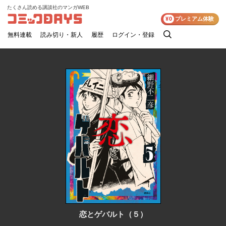
たくさん読める講談社のマンガWEB
コミックDAYS
¥0
プレミアム体験
無料連載
読み切り・新人
履歴
ログイン・登録
検
索
恋とゲバルト（５）