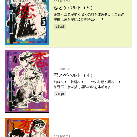
2022/10/21
恋とゲバルト（５）
細野不二彦が描く昭和の熱を体感せよ！革命の
序曲は嵐を呼び込む新舞台へ！！！
715
pt
2022/08/23
恋とゲバルト（４）
前線へ！ 戦場へ！！二つの鼓動が躍る！！
細野不二彦が描く昭和の熱を体感せよ！
715
pt
2022/05/23