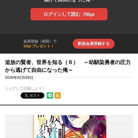
ログインして読む
795pt
会員登録（初回）で
新規会員登録する
50pt プレゼント！
追放の賢者、世界を知る（６） ～幼馴染勇者の圧力
から逃げて自由になった俺～
2026年02月09日
シェアして応援しよう！
RSSフィード
ポスト