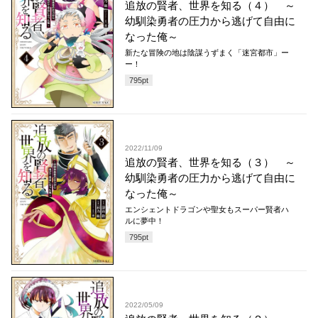
追放の賢者、世界を知る（４） ～
幼馴染勇者の圧力から逃げて自由に
なった俺～
新たな冒険の地は陰謀うずまく「迷宮都市」ー
ー！
795
pt
2022/11/09
追放の賢者、世界を知る（３） ～
幼馴染勇者の圧力から逃げて自由に
なった俺～
エンシェントドラゴンや聖女もスーパー賢者ハ
ルに夢中！
795
pt
2022/05/09