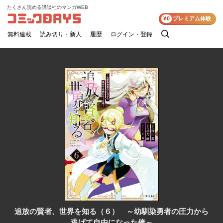
たくさん読める講談社のマンガWEB
コミックDAYS
¥0
プレミアム体験
無料連載
読み切り・新人
履歴
ログイン・登録
検
索
追放の賢者、世界を知る（６） ～幼馴染勇者の圧力から
逃げて自由になった俺～