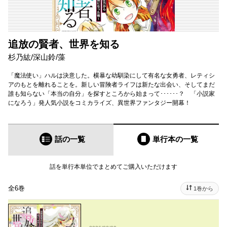
追放の賢者、世界を知る
杉乃紘
/
深山鈴
/
藻
「魔法使い」ハルは決意した。横暴な幼馴染にして有名な女勇者、レティシ
アのもとを離れることを。新しい冒険者ライフは新たな出会い、そしてまだ
誰も知らない「本当の自分」を探すところから始まって･･････？ 「小説家
になろう」発人気小説をコミカライズ、異世界ファンタジー開幕！
話の一覧
単行本
の一覧
話を単行本単位でまとめてご購入いただけます
全6巻
1巻から