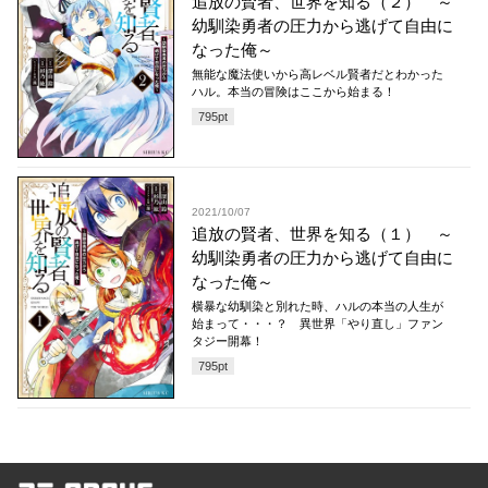
追放の賢者、世界を知る（２） ～
幼馴染勇者の圧力から逃げて自由に
なった俺～
無能な魔法使いから高レベル賢者だとわかった
ハル。本当の冒険はここから始まる！
795
pt
2021/10/07
追放の賢者、世界を知る（１） ～
幼馴染勇者の圧力から逃げて自由に
なった俺～
横暴な幼馴染と別れた時、ハルの本当の人生が
始まって・・・？ 異世界「やり直し」ファン
タジー開幕！
795
pt