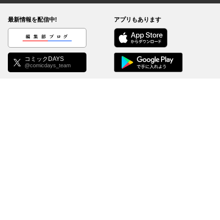
最新情報を配信中!
アプリもあります
編集部ブログ
コミックDAYS
@comicdays_team
お知らせ
利用規約
ヘルプ／使い方
プライバシーポリシー
外部送信について
特定商取引法の表示
コミックDAYSは正規版配信サイトマークを取得したサービスです。
©
KODANSHA Ltd.
All rights reserved. このサイトのデータの著作権は講談社が保有しま
す。無断複製転載放送等は禁止します。