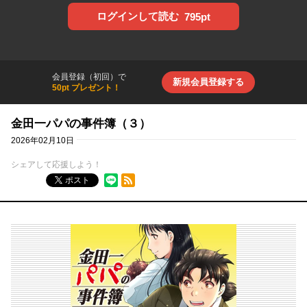
ログインして読む
795pt
会員登録（初回）で
新規会員登録する
50pt プレゼント！
金田一パパの事件簿（３）
2026年02月10日
シェアして応援しよう！
RSSフィード
ポスト