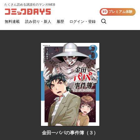
たくさん読める講談社のマンガWEB
コミックDAYS
¥0
プレミアム体験
無料連載
読み切り・新人
履歴
ログイン・登録
検
索
金田一パパの事件簿（３）