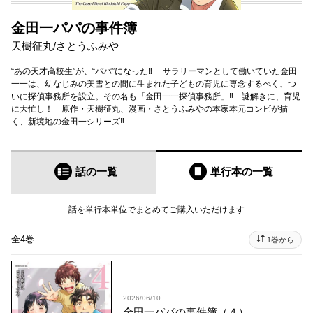
金田一パパの事件簿
天樹征丸
/
さとうふみや
“あの天才高校生”が、“パパ”になった‼︎ サラリーマンとして働いていた金田
一一は、幼なじみの美雪との間に生まれた子どもの育児に専念するべく、つ
いに探偵事務所を設立。その名も「金田一一探偵事務所」‼︎ 謎解きに、育児
に大忙し！ 原作・天樹征丸、漫画・さとうふみやの本家本元コンビが描
く、新境地の金田一シリーズ‼︎
話の一覧
単行本
の一覧
話を単行本単位でまとめてご購入いただけます
全4巻
1巻から
2026/06/10
金田一パパの事件簿（４）