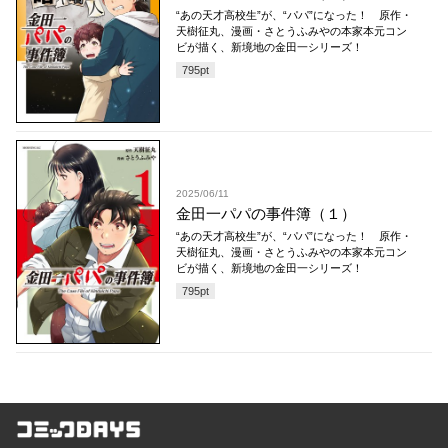
“あの天才高校生”が、“パパ”になった！ 原作・
天樹征丸、漫画・さとうふみやの本家本元コン
ビが描く、新境地の金田一シリーズ！
795
pt
2025/06/11
金田一パパの事件簿（１）
“あの天才高校生”が、“パパ”になった！ 原作・
天樹征丸、漫画・さとうふみやの本家本元コン
ビが描く、新境地の金田一シリーズ！
795
pt
コミックDAYS