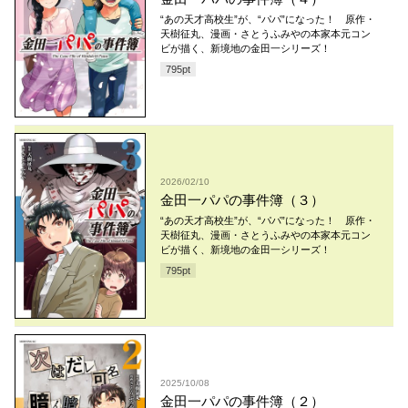
“あの天才高校生”が、“パパ”になった！ 原作・
天樹征丸、漫画・さとうふみやの本家本元コン
ビが描く、新境地の金田一シリーズ！
795
pt
2026/02/10
金田一パパの事件簿（３）
“あの天才高校生”が、“パパ”になった！ 原作・
天樹征丸、漫画・さとうふみやの本家本元コン
ビが描く、新境地の金田一シリーズ！
795
pt
2025/10/08
金田一パパの事件簿（２）